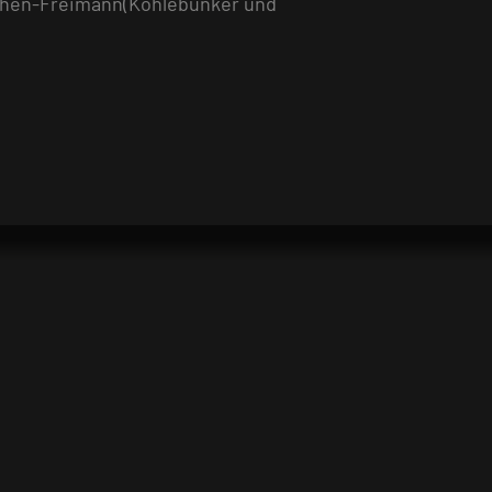
chen-Freimann(Kohlebunker und