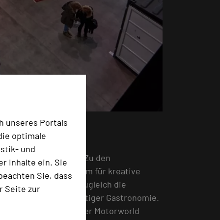
h unseres Portals
die optimale
ndort des ehemaligen
stik- und
che Veranstaltungen. Zu den
 Inhalte ein. Sie
e faszinierenden Raum für kreative
beachten Sie, dass
iger Fahrkultur und zugleich die
r Seite zur
elangebot und vielfältiger Gastronomie.
ellen Baufortschritt der Motorworld