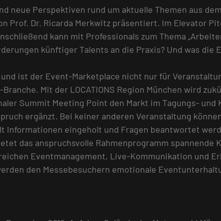
nd neue Perspektiven rund um aktuelle Themen aus dem
n Prof. Dr. Ricarda Merkwitz präsentiert. Im Elevator P
Anschließend kann mit Professionals zum Thema „Arbeite
rderungen künftiger Talents an die Praxis? Und was die
nd ist der Event-Marketplace nicht nur für Veranstaltu
-Branche. Mit der LOCATIONS Region München wird zukün
onaler Summit Meeting Point den Markt im Tagungs- und 
pruch ergänzt. Bei keiner anderen Veranstaltung können
elt Informationen eingeholt und Fragen beantwortet wer
bietet das anspruchsvolle Rahmenprogramm spannende K
ereichen Eventmanagement, Live-Kommunikation und Erl
werden den Messebesuchern emotionale Eventunterhaltun