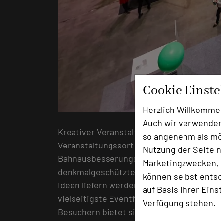
Cookie Einst
Herzlich Willkomme
Auch wir verwenden
Kreativer Veranstaltungsort
so angenehm als mög
Veranstaltungssort ist das Gelände der
Nutzung der Seite n
Bahnausbesserungswerkes ist die weit ü
Marketingzwecken, f
denkmalgeschützten Eventhallen gehören 
können selbst entsc
Ideen liefern werden. Ab 2020 entsteht z
auf Basis ihrer Eins
vielseitigste Eventfläche Münchens – mi
Verfügung stehen.
Besuchern bietet sich während der Messe 