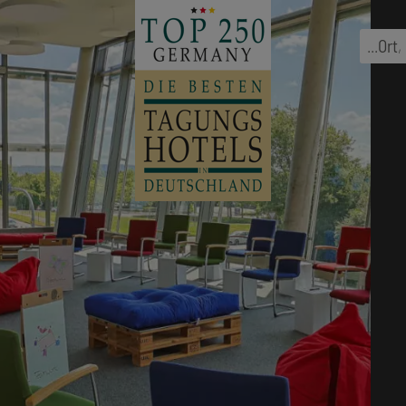
...
Ort
,