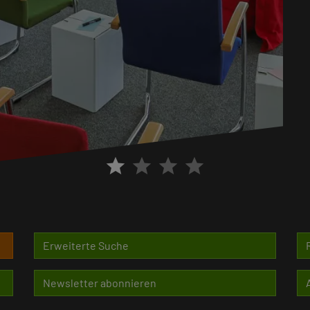
star
star
star
star
Erweiterte Suche
Newsletter abonnieren