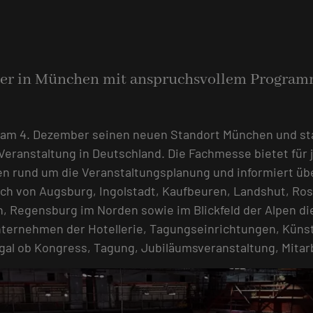
r in München mit anspruchsvollem Progra
am 4. Dezember seinen neuen Standort München und star
ranstaltung in Deutschland. Die Fachmesse bietet für 
gen rund um die Veranstaltungsplanung und informiert ü
ich von Augsburg, Ingolstadt, Kaufbeuren, Landshut, Ro
 Regensburg im Norden sowie im Blickfeld der Alpen die
nternehmen der Hotellerie, Tagungseinrichtungen, Künstl
t, egal ob Kongress, Tagung, Jubiläumsveranstaltung, Mit