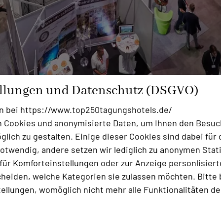
ellungen und Datenschutz (DSGVO)
n bei https://www.top250tagungshotels.de/
 Cookies und anonymisierte Daten, um Ihnen den Besuc
lich zu gestalten. Einige dieser Cookies sind dabei für 
 MOTORWORLD in München-Freimann. Der historische Sta
otwendig, andere setzen wir lediglich zu anonymen Stati
ber München hinaus bekannte Kulisse für außergewöhnli
ür Komforteinstellungen oder zur Anzeige personlisierter
das Kesselhaus und der neue Kohlebunker, die der Mess
heiden, welche Kategorien sie zulassen möchten. Bitte 
udem ein einzigartiger Treffpunkt für Liebhaber hochwert
tellungen, womöglich nicht mehr alle Funktionalitäten de
t neuem Kongresssaal, neuen Tagungsräumen, neuem Hot
die Gelegenheit, sich als einer der ersten über den aktu