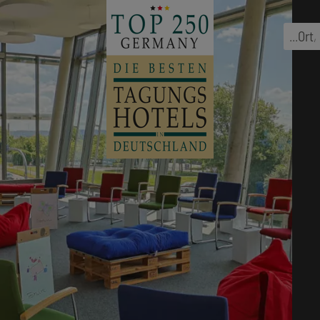
...
Ort
,