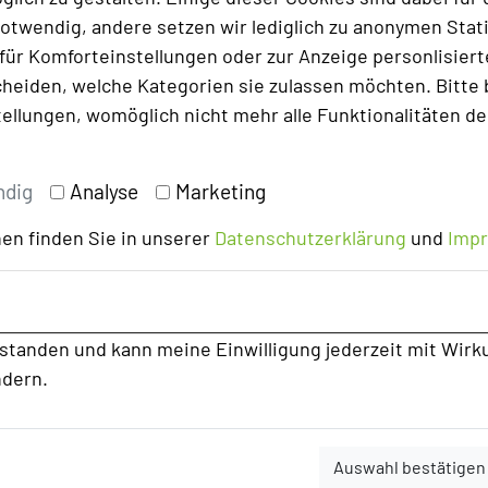
otwendig, andere setzen wir lediglich zu anonymen Stati
ür Komforteinstellungen oder zur Anzeige personlisierter
heiden, welche Kategorien sie zulassen möchten. Bitte 
tellungen, womöglich nicht mehr alle Funktionalitäten de
ndig
Analyse
Marketing
e für einen Veranstaltungs- und Messe-Neustart gesetzt 
en finden Sie in unserer
Datenschutzerklärung
und
Imp
n der Bundesländer. So entscheidet auch Baden-Württem
ssen erlaubt ist. Der Fahrplan des Landes zur schrittw
Fachmessen sehr vage. „Aus diesem Grund verschieben w
rstanden und kann meine Einwilligung jederzeit mit Wirk
rfolg der LOCATIONS Messen im 2. Halbjahr seien u.a. au
ndern.
st müssen Gastronomie, Hotellerie und Tagungswirtschaf
ktportfolio dem Fachpublikum zu präsentieren. Mit dem
 noch für das Weihnachtsgeschäft zu werben, vor allem a
Auswahl bestätigen
as nächste Jahr zu präsentieren und Geschäfte anzubahne