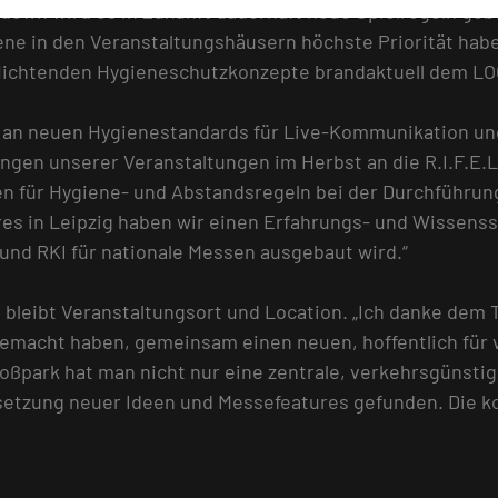
own wird es in Zukunft dauerhaft neue Spielregeln geb
ne in den Veranstaltungshäusern höchste Priorität habe
flichtenden Hygieneschutzkonzepte brandaktuell dem L
ch an neuen Hygienestandards für Live-Kommunikation u
nungen unserer Veranstaltungen im Herbst an die R.I.F.E
 für Hygiene- und Abstandsregeln bei der Durchführung
hres in Leipzig haben wir einen Erfahrungs- und Wissenss
nd RKI für nationale Messen ausgebaut wird.“
bleibt Veranstaltungsort und Location. „Ich danke dem
emacht haben, gemeinsam einen neuen, hoffentlich für v
ßpark hat man nicht nur eine zentrale, verkehrsgünstig
setzung neuer Ideen und Messefeatures gefunden. Die k