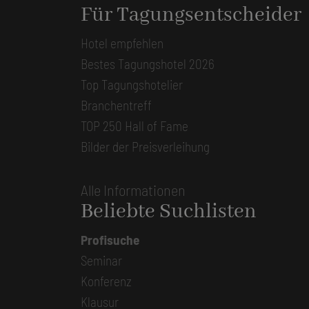
Für Tagungsentscheider
Hotel empfehlen
Bestes Tagungshotel 2026
Top Tagungshotelier
Branchentreff
TOP 250 Hall of Fame
Bilder der Preisverleihung
Alle Informationen
Beliebte Suchlisten
Profisuche
Seminar
Konferenz
Klausur