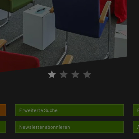
star
star
star
star
Erweiterte Suche
Newsletter abonnieren