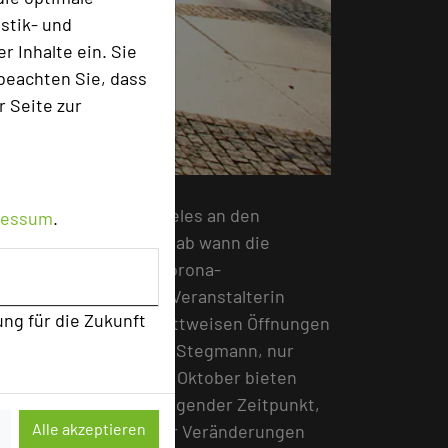
stik- und
 Inhalte ein. Sie
beachten Sie, dass
r Seite zur
hat, scheitert noch vieles an den
ressum
.
berg selbst darüber, ab wann die
eisen Lockerung der Corona-
ir unsere Messe“, so Veranstalterin
ung für die Zukunft
ch die geplanten schrittweisen Öffnungen
t wieder anlaufen“, so Stegmann, nur
 neuen Messetermin im Oktober bieten
ber ist es ein hervorragender Zeitpunkt,
Alle akzeptieren
n. Trotz aller positiver Veränderungen