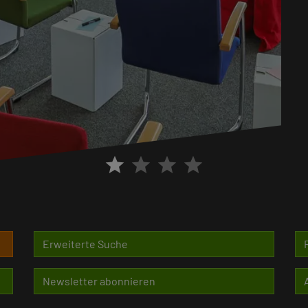
star
star
star
star
Erweiterte Suche
Newsletter abonnieren