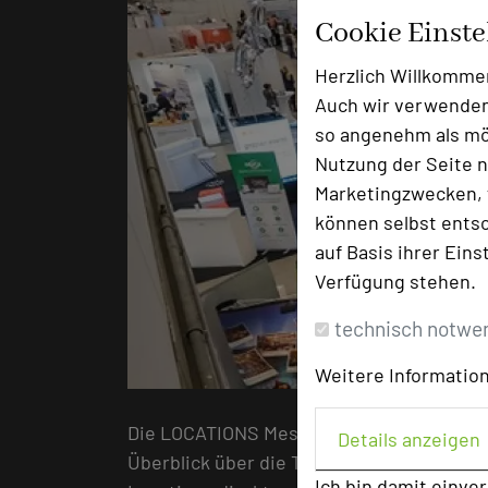
Cookie Einst
Herzlich Willkomme
Auch wir verwenden
so angenehm als mög
Nutzung der Seite n
Marketingzwecken, f
können selbst entsc
auf Basis ihrer Eins
Verfügung stehen.
technisch notwe
Weitere Information
Die LOCATIONS Messen präsentieren neue
Details anzeigen
Überblick über die Tagungs- und Eventmö
Ich bin damit einve