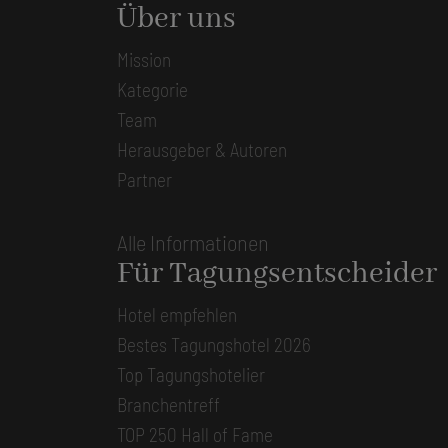
Über uns
Mission
Kategorie
Team
Herausgeber & Autoren
Partner
Alle Informationen
Für Tagungsentscheider
Hotel empfehlen
Bestes Tagungshotel 2026
Top Tagungshotelier
Branchentreff
TOP 250 Hall of Fame