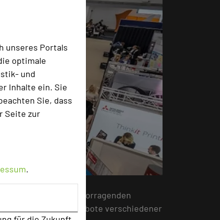
h unseres Portals
die optimale
stik- und
 Inhalte ein. Sie
beachten Sie, dass
r Seite zur
ressum
.
ie bekommen einen hervorragenden
 Möglichkeit, die Angebote verschiedener
ung für die Zukunft