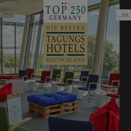
...
Ort
,