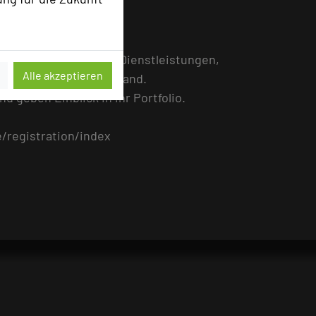
.
r, Räumlichkeiten und Dienstleistungen,
Alle akzeptieren
ngshotels in Deutschland.
 geben Einblick in ihr Portfolio.
e/registration/index