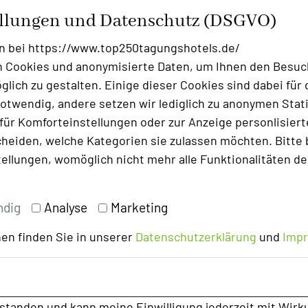
ellungen und Datenschutz (DSGVO)
n bei https://www.top250tagungshotels.de/
 Cookies und anonymisierte Daten, um Ihnen den Besuc
lich zu gestalten. Einige dieser Cookies sind dabei für 
otwendig, andere setzen wir lediglich zu anonymen Stati
ür Komforteinstellungen oder zur Anzeige personlisierter
heiden, welche Kategorien sie zulassen möchten. Bitte 
tellungen, womöglich nicht mehr alle Funktionalitäten de
ndig
Analyse
Marketing
en finden Sie in unserer
Datenschutzerklärung
und
Imp
 Impulse und Ideen für Ihre nächste Veranstaltung. S
glichkeiten der Metropolregion Stuttgart und haben die
rstanden und kann meine Einwilligung jederzeit mit Wirk