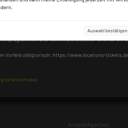
ndern.
iele Praxistipps im Rahmen neuer Veranstaltungsformate
räsentieren rund 130 Aussteller ihre Veranstaltungshäuse
Auswahl bestätigen
meinschaftsstand der TOP 250 Germany - Die besten Tagu
menprogrammen und Technikdienstleister sind vor Ort und
m Vorfeld obligtorisch: https://www.locations-tickets.d
egistration/index
Ansprechpartner