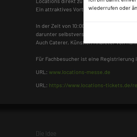
Locations direkt zu vergleichen.
wiederrufen oder ä
Ein attraktives Vortragsprogramm gibt v
In der Zeit von 10:00 Uhr bis 16:30 Uhr p
darunter selbstverständlich auch der Ge
Auch Caterer, Künstler, Anbieter von Rah
Für Fachbesucher ist eine Registrierung i
URL:
www.locations-messe.de
URL:
https://www.locations-tickets.de/r
Die Idee