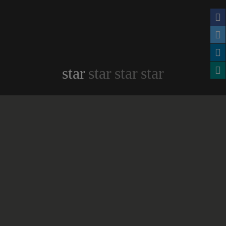
star
star
star
star
Tagungsanfrage
Erweiterte Suche
Rahmenprogramme
Buch bestellen