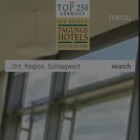
menu
...
Ort
,
Region
,
Schlagwort
search