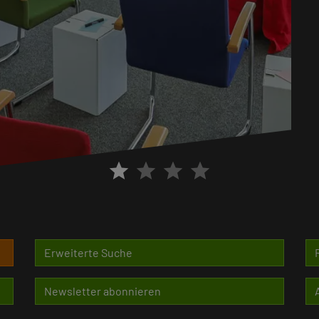
star
star
star
star
Erweiterte Suche
Newsletter abonnieren