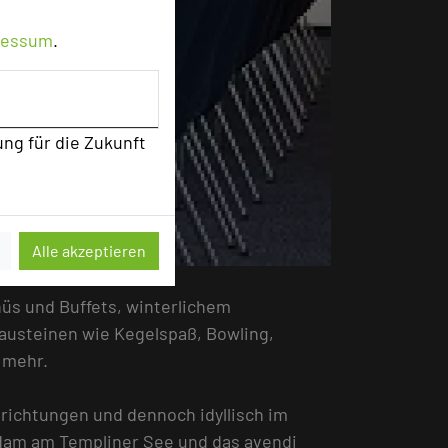
ressum
.
ung für die Zukunft
Alle akzeptieren
üs und Buffets, winterlichem
Bausteinen wie Kegelspaß, Bowling,
 mehr.
nrichtungen und dennoch idyllisch im
sdam am Templiner See und das avendi