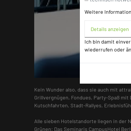
Weitere Information
Details anzeigen
Ich bin damit einve
wiederrufen oder ä
Kein Wunder also, dass sie auch mit att
Grillvergnügen, Fondues, Party-Spaß mit
Kutschfahrten, Stadt-Rallyes, Erlebnisfü
Alle sieben Hotelstandorte liegen in der
Grünen: Das Seminaris CampusHotel Berli