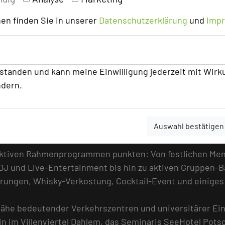
en finden Sie in unserer
Datenschutzerklärung
und
Imp
rstanden und kann meine Einwilligung jederzeit mit Wirk
ndern.
Auswahl bestätigen
raktiven Rahmenprogrammen punkten: Von festlichen Men
 DJ und Live-Entertainment bis hin zu aktiven Gruppen-
hrungen, Whisky-Verkostung, Cocktail-Event und einiges
 Nähe bedeutender Verkehrszentren und universitärer Ei
n im Villenviertel Dahlem, das Seminaris SeeHotel Pot