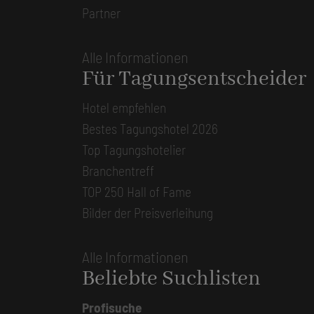
Partner
Alle Informationen
Für Tagungsentscheider
Hotel empfehlen
Bestes Tagungshotel 2026
Top Tagungshotelier
Branchentreff
TOP 250 Hall of Fame
Bilder der Preisverleihung
Alle Informationen
Beliebte Suchlisten
Profisuche