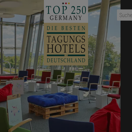
...
Ort
,