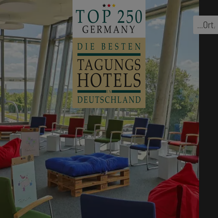
...
Ort
,