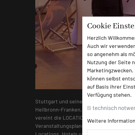
Cookie Einst
Herzlich Willkomme
Auch wir verwenden
so angenehm als mög
Nutzung der Seite n
Marketingzwecken, f
können selbst entsc
auf Basis ihrer Eins
Verfügung stehen.
Stuttgart und seine Region überzeugt mit
technisch notwe
Heilbronn-Franken, Ostwürttemberg, Nord
vereint die LOCATIONS Messe die wichtig
Weitere Information
Veranstaltungsplanung. Planer aus Age
Locations, Hotels und erstklassigen Eve