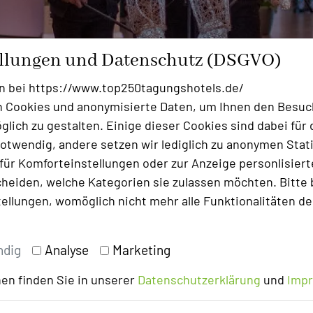
ellungen und Datenschutz (DSGVO)
n bei https://www.top250tagungshotels.de/
 Cookies und anonymisierte Daten, um Ihnen den Besuc
lich zu gestalten. Einige dieser Cookies sind dabei für 
otwendig, andere setzen wir lediglich zu anonymen Stati
ür Komforteinstellungen oder zur Anzeige personlisierter
heiden, welche Kategorien sie zulassen möchten. Bitte 
tellungen, womöglich nicht mehr alle Funktionalitäten de
 vielfältigen Veranstaltungsmöglichkeiten und einer gro
ndig
Analyse
Marketing
schwarzwald, Neckar-Alb und Stuttgart selbst: Als wich
sten Veranstaltungsstätten im Süden Deutschlands und g
en finden Sie in unserer
Datenschutzerklärung
und
Imp
nturen und Unternehmen kommen ins Gespräch mit Conve
nt-Dienstleistern. Neben zahlreichen neuen Räumlichkei