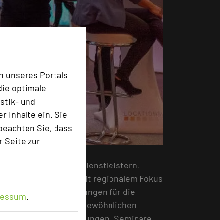
h unseres Portals
die optimale
stik- und
 Inhalte ein. Sie
beachten Sie, dass
r Seite zur
ßen Anzahl an Event-Dienstleistern.
tiger Branchentreff mit regionalem Fokus
ibt zahlreiche Anregungen für die
ressum
.
ntion Bureaus, außergewöhnlichen
ten für Kongresse, Tagungen, Seminare,