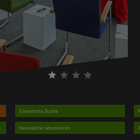
star
star
star
star
Erweiterte Suche
Newsletter abonnieren