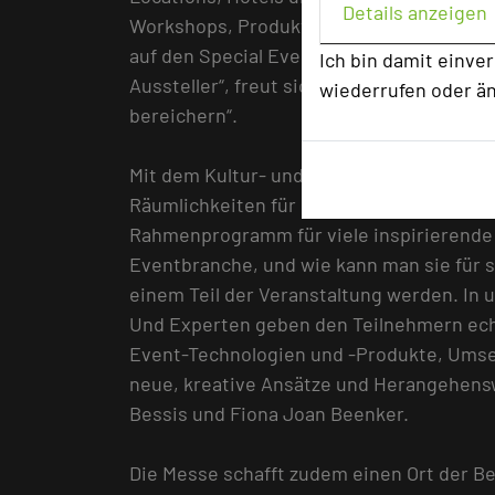
Details anzeigen
Workshops, Produktpräsentationen, Kund
auf den Special Event Locations. „Wir b
Ich bin damit einve
Aussteller“, freut sich Veranstalterin N
wiederrufen oder ä
bereichern“.
Mit dem Kultur- und Kongresszentrum Lie
Räumlichkeiten für die Umsetzung neuer
Rahmenprogramm für viele inspirierende
Eventbranche, und wie kann man sie für 
einem Teil der Veranstaltung werden. In
Und Experten geben den Teilnehmern ech
Event-Technologien und -Produkte, Umset
neue, kreative Ansätze und Herangehensw
Bessis und Fiona Joan Beenker.
Die Messe schafft zudem einen Ort der B