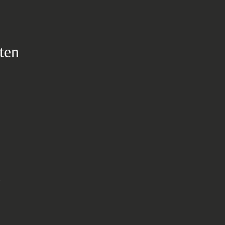
ten
n