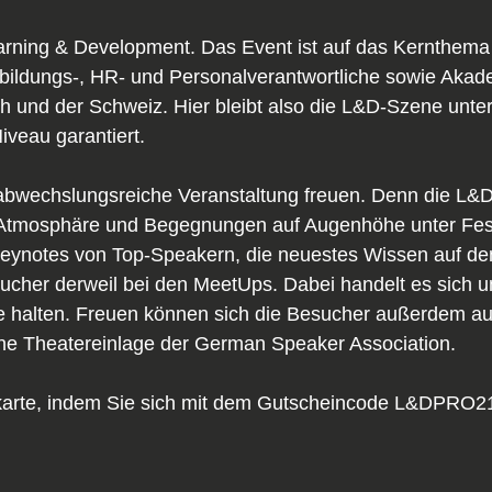
rning & Development. Das Event ist auf das Kernthema b
bildungs-, HR- und Personalverantwortliche sowie Akade
ch und der Schweiz. Hier bleibt also die L&D-Szene unte
veau garantiert.
bwechslungsreiche Veranstaltung freuen. Denn die L&Dpr
 Atmosphäre und Begegnungen auf Augenhöhe unter Festiv
Keynotes von Top-Speakern, die neuestes Wissen auf de
ucher derweil bei den MeetUps. Dabei handelt es sich um
e halten. Freuen können sich die Besucher außerdem a
ine Theatereinlage der German Speaker Association.
tskarte, indem Sie sich mit dem Gutscheincode L&DPRO21