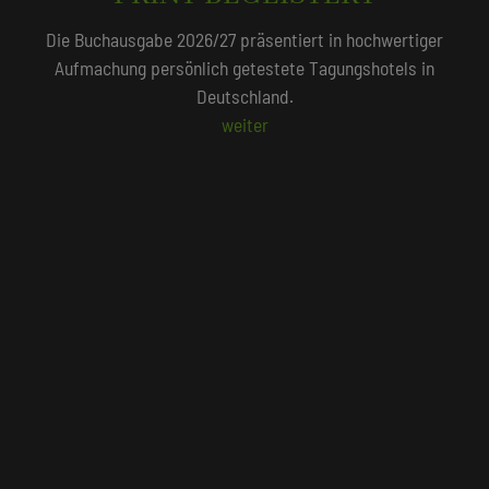
QUALITÄTSGEPRÜFT!
tiger
Unser Redaktionsteam empfiehlt 250 Tagungshotel
s in
persönlich vor Ort geprüft wurden.
Beliebte Suchlisten