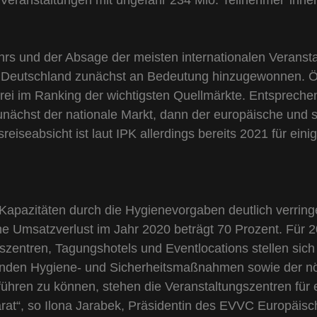
 Veranstaltungen mit ungefähr 234 Mio. Teilnehmer*innen
rs und der Absage der meisten internationalen Veranst
r Deutschland zunächst an Bedeutung hinzugewonnen. Ös
drei im Ranking der wichtigsten Quellmärkte. Entsprechen
unächst der nationale Markt, dann der europäische und 
iseabsicht ist laut IPK allerdings bereits 2021 für ein
Kapazitäten durch die Hygienevorgaben deutlich verringe
 Umsatzverlust im Jahr 2020 beträgt 70 Prozent. Für 2
gszentren, Tagungshotels und Eventlocations stellen sic
nden Hygiene- und Sicherheitsmaßnahmen sowie der nöt
führen zu können, stehen die Veranstaltungszentren für 
at“, so Ilona Jarabek, Präsidentin des EVVC Europäisc