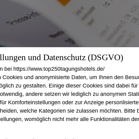
ellungen und Datenschutz (DSGVO)
n bei https://www.top250tagungshotels.de/
 Cookies und anonymisierte Daten, um Ihnen den Besuc
lich zu gestalten. Einige dieser Cookies sind dabei für
otwendig, andere setzen wir lediglich zu anonymen Stati
ür Komforteinstellungen oder zur Anzeige personlisierter
heiden, welche Kategorien sie zulassen möchten. Bitte 
 Veranstaltungen in Deutschland im letzten Jahr stark ei
tellungen, womöglich nicht mehr alle Funktionalitäten der
en Rückgang um 70 Prozent, die Teilnehmer*innenzahle
menbedingungen für Veranstaltungen sind auch die Rei