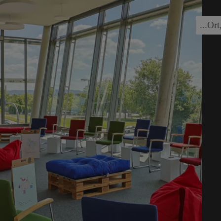
...
Ort