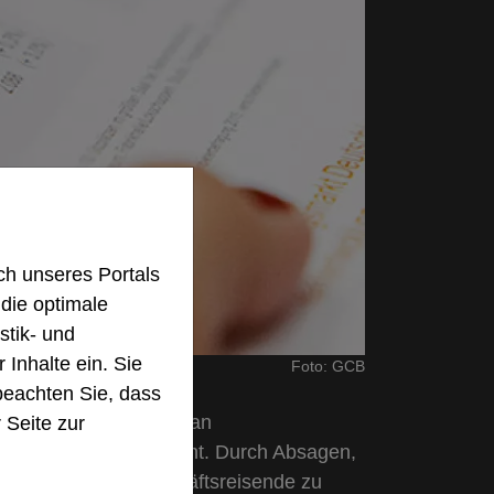
h unseres Portals
 die optimale
stik- und
 Inhalte ein. Sie
Foto: GCB
beachten Sie, dass
ngebrochen: Die Anzahl an
 Seite zur
n sanken um 86 Prozent. Durch Absagen,
seanlässe für Geschäftsreisende zu