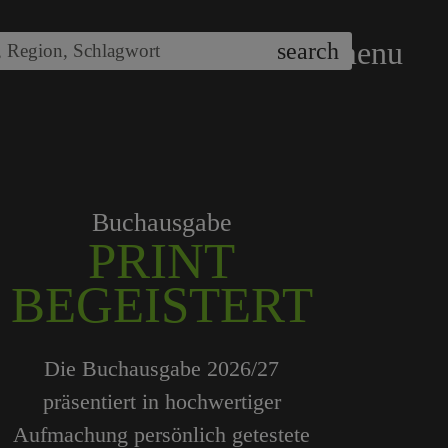
menu
search
,
Region
,
Schlagwort
Tagungshotels
QUALITÄTSGEPRÜ
Unser Redaktionsteam empfiehlt
250 Tagungshotels, die persönlich
vor Ort geprüft wurden.