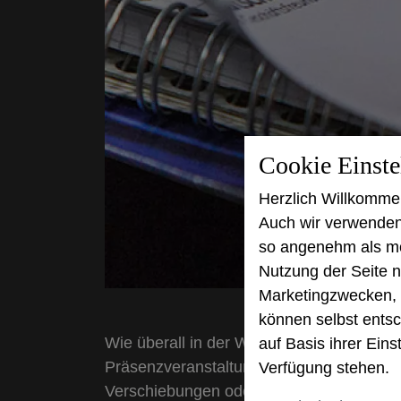
Cookie Einst
Herzlich Willkomme
Auch wir verwenden
so angenehm als mög
Nutzung der Seite n
Marketingzwecken, f
können selbst entsc
Wie überall in der Welt ist der Markt für
auf Basis ihrer Eins
Präsenzveranstaltungen verzeichnet ein
Verfügung stehen.
Verschiebungen oder Änderungen der Rah