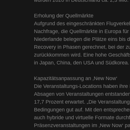
wurden 2020 in Deutschland ca. 2,3 Mio.
Erholung der Quellmärkte
Aufgrund des eingeschränkten Flugverkeh
Nachfrage, die Quellmärkte in Europa fü
Niederlande belegen die Plätze eins bis 
Recovery in Phasen gerechnet, bei der z
zurückkommen wird. Eine hohe Geschäftsre
in Japan, China, den USA und Südkorea.
Kapazitätsanpassung an ‚New Now‘
Die Veranstaltungs-Locations haben ihre 
Absagen von Veranstaltungen entstandene
17,7 Prozent erwartet. „Die Veranstaltun
Bedingungen gut auf. Mit den entspreche
auch hybride und virtuelle Formate durch
Präsenzveranstaltungen im ‚New Now‘ par