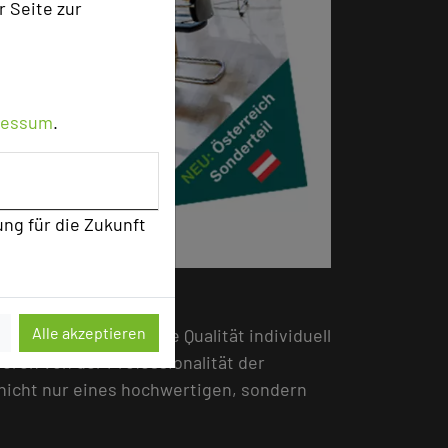
r Seite zur
ressum
.
ung für die Zukunft
Alle akzeptieren
s Ziel, die besondere Qualität individuell
eren von der Professionalität der
nicht nur eines hochwertigen, sondern