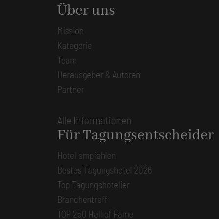
Über uns
Mission
Kategorie
Team
Herausgeber & Autoren
Partner
Alle Informationen
Für Tagungsentscheider
Hotel empfehlen
Bestes Tagungshotel 2026
Top Tagungshotelier
Branchentreff
TOP 250 Hall of Fame