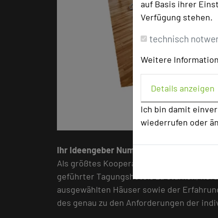
auf Basis ihrer Eins
Verfügung stehen.
technisch notwe
Weitere Information
Details anzeigen
Ich bin damit einve
wiederrufen oder ä
Ihr Ideengeber Nummer 1 für die Hotels
Als größtes Kooperationsprojekt der Tagun
geführter Tagungshotels zu stärken, hera
ausgewählten Häuser sowie der Erfahrung
des genau zu den Anforderungen der indi