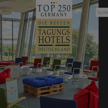
...
Ort
,