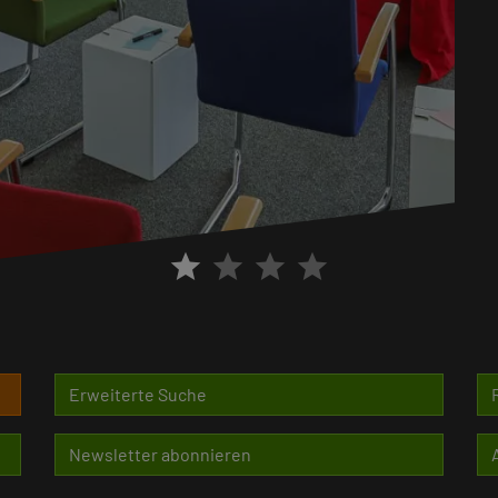
star
star
star
star
Erweiterte Suche
Newsletter abonnieren