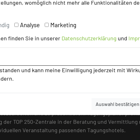
tellungen, womöglich nicht mehr alle Funktionalitäten de
ndig
Analyse
Marketing
en finden Sie in unserer
Datenschutzerklärung
und
Imp
rstanden und kann meine Einwilligung jederzeit mit Wirk
ndern.
uche und Tagungsplanung
Auswahl bestätigen
gshotellerie in Deutschland verfolgt TOP 250 Germany da
uszuarbeiten und zu präsentieren. Tagungsplaner profiti
 der TOP 250-Zentrale in der Beratung und Vermittlung 
viduellen Veranstaltung passenden Tagungshotels.