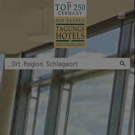
menu
...
Ort
,
Region
,
Schlagwort
search