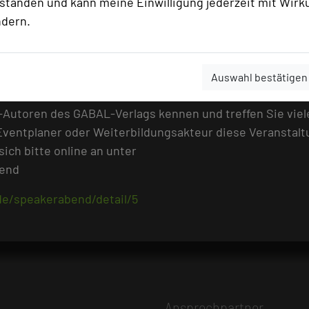
M Hochschule in Frankfurt/Main und Experte bei den The
rstanden und kann meine Einwilligung jederzeit mit Wirk
testete 18 Methoden und stellt in seinem Vortrag anschau
ndern.
nd ob sie halten, was sie versprechen. Carl Naughton, pr
s im Vortrag „Denken lernen“ Mittel an die Hand, den Den
vriert, zu entgehen. Denn nur wenn wir wissen, wie der 
Auswahl bestätigen
wir besser denken.
-Autoren des GABAL-Verlags kennen und treffen Sie viel
Eventplaner oder Weiterbildungsakteur diese Veranstalt
ich bitte online an unter
bend
e/speakerabend/detail/5
Ansprechpartner