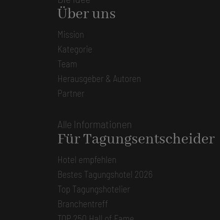
Über uns
Mission
Kategorie
Team
Herausgeber & Autoren
Partner
Alle Informationen
Für Tagungsentscheider
Hotel empfehlen
Bestes Tagungshotel 2026
Top Tagungshotelier
Branchentreff
TOP 250 Hall of Fame