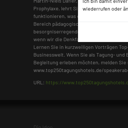
Martin-Niels Däfler, Professor an der FO
Ich bin damit einve
Prophylaxe, lehrt Sie „Gelassenheit“. Er 
wiederrufen oder ä
funktionieren, was er dabei erlebt hat u
Bereich pädagogische Psychologie, gibt un
besorgniserregender Zuverlässigkeit manö
wenn wir die Denkfallen kennen, können 
Lernen Sie in kurzweiligen Vorträgen Top
Businesswelt. Wenn Sie als Tagung- und 
Begleitung erleben möchten, melden Sie s
www.top250tagungshotels.de/speakera
URL:
https://www.top250tagungshotels.d
Die Idee