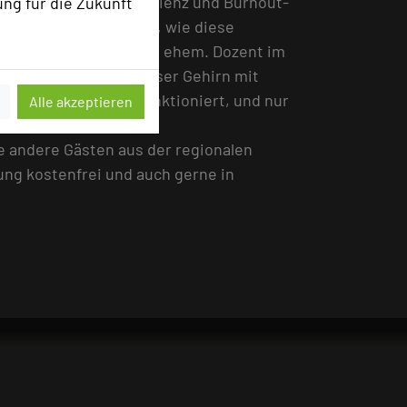
men Stressabbau, Resilienz und Burnout-
ung für die Zukunft
lich und mit Humor vor, wie diese
omovierter Linguist und ehem. Dozent im
kfallen, in die uns unser Gehirn mit
Autopilot im Kopf funktioniert, und nur
Alle akzeptieren
e andere Gästen aus der regionalen
ung kostenfrei und auch gerne in