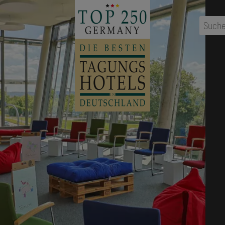
...
Ort
,