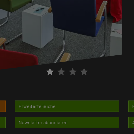
star
star
star
star
Erweiterte Suche
Newsletter abonnieren