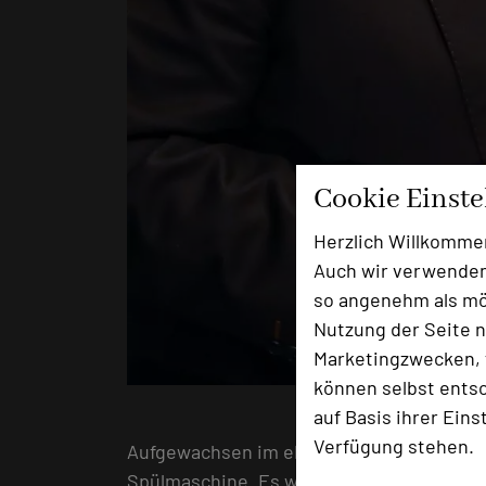
Cookie Einst
Herzlich Willkomme
Auch wir verwenden
so angenehm als mög
Nutzung der Seite n
Marketingzwecken, f
können selbst entsc
auf Basis ihrer Eins
Verfügung stehen.
Aufgewachsen im elterlichen Hotelbetrieb
Spülmaschine. Es war der Grundstein für 