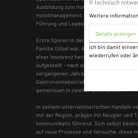
technisch notwe
Ausbildung zum Hotelkaufmann mündete. N
Hotelmanagement, nahm Göbel weitere Qua
Weitere Information
Führung und Leadership.
Details anzeigen
Erste Sporen in der Geschäftsführung ver
Ich bin damit einve
Familie Göbel war. Ab 2002 bis heute hat 
wiederrufen oder ä
einer Insolvenz heraus erworben, ist da
aufgestellt – nach einer deutlichen Verg
vergangenen Jahrzehnts bewegte sich die
Gastronomiebetriebe mit 1.200 Mitarbeit
gemeinsam in zweiter Generation.
In seinem unternehmerischen Handeln ver
mit der Region, prägen ihn Neugier und Ta
kommunikativ führend. Sich selbst bezeic
auf neue Prozesse und Versuche, diese i