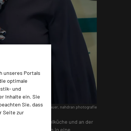
h unseres Portals
die optimale
stik- und
 Inhalte ein. Sie
beachten Sie, dass
er Frau Andrea. (c) Sandra Hauer, nahdran photografie
r Seite zur
ts als Kind in der Hotelküche und an der
als Koch und daraufhin in eine