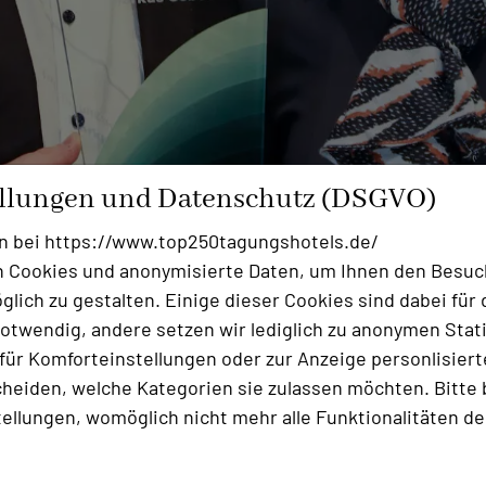
ellungen und Datenschutz (DSGVO)
n bei https://www.top250tagungshotels.de/
 Cookies und anonymisierte Daten, um Ihnen den Besuc
lich zu gestalten. Einige dieser Cookies sind dabei für 
otwendig, andere setzen wir lediglich zu anonymen Stati
ür Komforteinstellungen oder zur Anzeige personlisierter
heiden, welche Kategorien sie zulassen möchten. Bitte 
Foto: Markus Göbel mit sein
tellungen, womöglich nicht mehr alle Funktionalitäten de
 im sauerländischen Willingen, stand Markus Göbel berei
den künftigen Berufswunsch, der zunächst in eine Lehre 