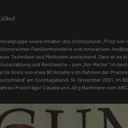
Göbel
Hotelgruppe sowie Inhaber des Schlosshotel „Prinz von H
ionsreicher Familienhotellerie und innovativen Ansätzen
euer Techniken und Methoden ansteckend. Dass er es st
t Ausstrahlung und Reichweite – zum „Vor-Reiter“ im bes
el im Kreis von etwa 90 Hoteliers im Rahmen der Preisv
 Deutschland“ am Sonntagabend, 14. November 2021, im
orjahres-Preisträger Claudia und Jörg Bachmann vom AR