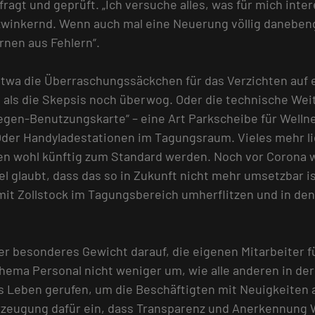
rfragt und geprüft. „Ich versuche alles, was für mich in
winkernd. Wenn auch mal eine Neuerung völlig danebengeh
rnen aus Fehlern“.
Etwa die Überraschungssäckchen für das Verzichten auf 
 als die Skepsis noch überwog. Oder die technische Wei
egen-Benutzungskarte“ – eine Art Parkscheibe für Wellne
der Handyladestationen im Tagungsraum. Vieles mehr ließ
en wohl künftig zum Standard werden. Noch vor Corona 
el glaubt, dass das so in Zukunft nicht mehr umsetzbar i
n mit Zollstock im Tagungsbereich umherflitzen und in 
ter besonderes Gewicht darauf, die eigenen Mitarbeiter f
hema Personal nicht weniger um, wie alle anderen in de
ns Leben gerufen, um die Beschäftigten mit Neuigkeiten 
rzeugung dafür ein, dass Transparenz und Anerkennung We