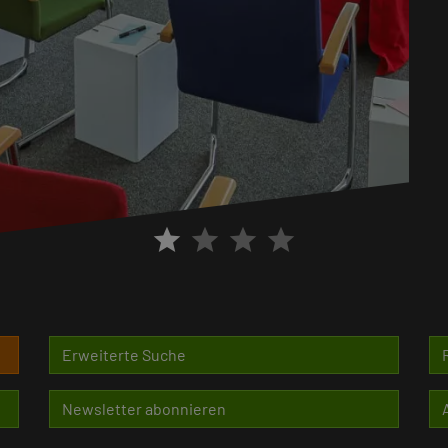
star
star
star
star
Erweiterte Suche
Newsletter abonnieren