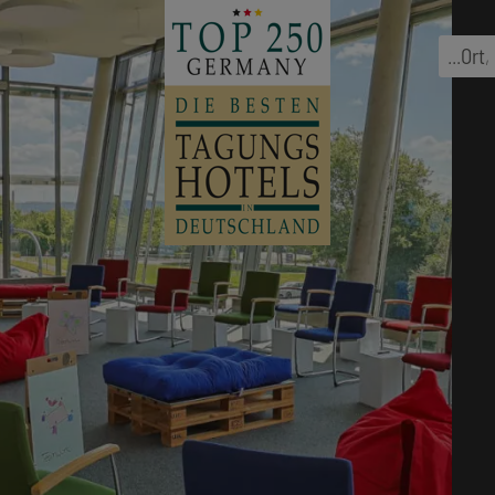
...
Ort
,