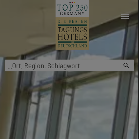
menu
...
Ort
,
Region
,
Schlagwort
search