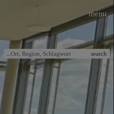
menu
...
Ort
,
Region
,
Schlagwort
search