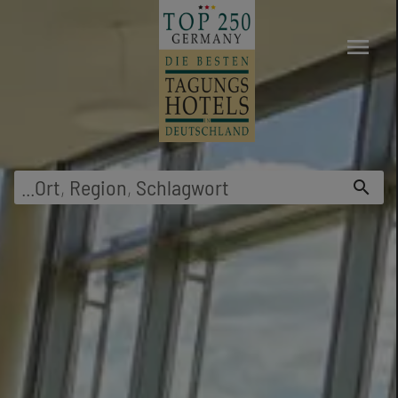
menu
...
Ort
,
Region
,
Schlagwort
search