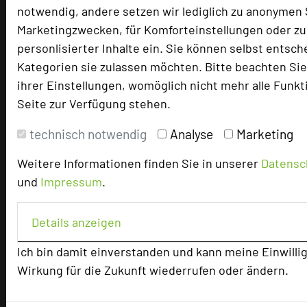
notwendig, andere setzen wir lediglich zu anonymen 
Marketingzwecken, für Komforteinstellungen oder zu
personlisierter Inhalte ein. Sie können selbst entsc
Kategorien sie zulassen möchten. Bitte beachten Sie,
ihrer Einstellungen, womöglich nicht mehr alle Funkt
Seite zur Verfügung stehen.
technisch notwendig
Analyse
Marketing
Tagungshotels
QUALITÄTSGEPRÜFT!
Weitere Informationen finden Sie in unserer
Datensc
und
Impressum
.
Unser Redaktionsteam empfiehlt 250 Tagungshotels, die
persönlich vor Ort geprüft wurden.
Details anzeigen
Beliebte Suchlisten
Ich bin damit einverstanden und kann meine Einwillig
Wirkung für die Zukunft wiederrufen oder ändern.