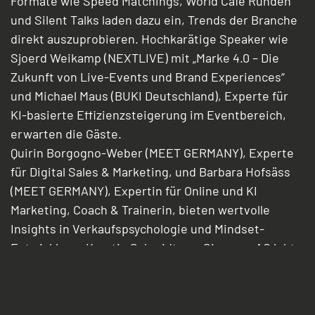
Formate wie Speed Matchings, World Café Runden
und Silent Talks laden dazu ein, Trends der Branche
direkt auszuprobieren. Hochkarätige Speaker wie
Sjoerd Weikamp (NEXTLIVE) mit „Marke 4.0 – Die
Zukunft von Live-Events und Brand Experiences“
und Michael Maus (BUKI Deutschland), Experte für
KI-basierte Effizienzsteigerung im Eventbereich,
erwarten die Gäste.
Quirin Borgogno-Weber (MEET GERMANY), Experte
für Digital Sales & Marketing, und Barbara Hofsäss
(MEET GERMANY), Expertin für Online und KI
Marketing, Coach & Trainerin, bieten wertvolle
Insights in Verkaufspsychologie und Mindset-
Entwicklung. Kerstin Schmidt von Siemens AG lobt:
„Selten habe ich eine so gut organisierte
Veranstaltung besucht. Neue Impulse, tolle
Kontakte – eine großartige Erfahrung.“