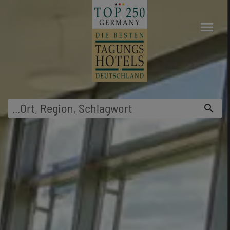
menu
...
Ort
,
Region
,
Schlagwort
search