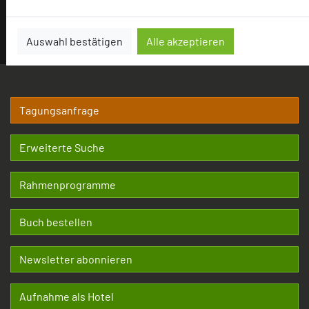
star
star
star
star
Auswahl bestätigen
Alle akzeptieren
Tagungsanfrage
Erweiterte Suche
Rahmenprogramme
Buch bestellen
Newsletter abonnieren
Aufnahme als Hotel