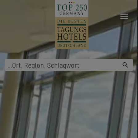
menu
...
Ort
,
Region
,
Schlagwort
search