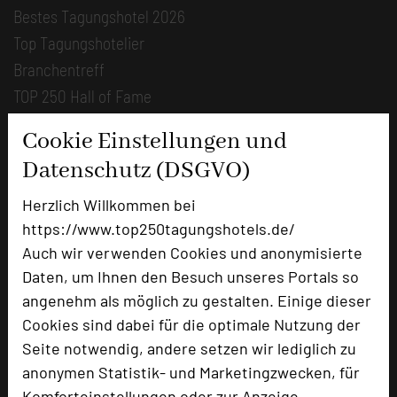
Bestes Tagungshotel 2026
Top Tagungshotelier
Branchentreff
TOP 250 Hall of Fame
Bilder der Preisverleihung
Cookie Einstellungen und
Datenschutz (DSGVO)
Alle Informationen
Beliebte Suchlisten
Herzlich Willkommen bei
https://www.top250tagungshotels.de/
Profisuche
Auch wir verwenden Cookies und anonymisierte
Seminar
Daten, um Ihnen den Besuch unseres Portals so
Konferenz
angenehm als möglich zu gestalten. Einige dieser
Klausur
Cookies sind dabei für die optimale Nutzung der
Event
Seite notwendig, andere setzen wir lediglich zu
Kreativformate
anonymen Statistik- und Marketingzwecken, für
Komforteinstellungen oder zur Anzeige