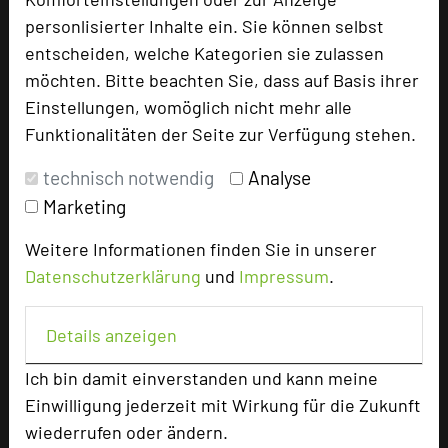
personlisierter Inhalte ein. Sie können selbst
Ansprechpartner
entscheiden, welche Kategorien sie zulassen
Kontakt
möchten. Bitte beachten Sie, dass auf Basis ihrer
Einstellungen, womöglich nicht mehr alle
Alle Informationen
Funktionalitäten der Seite zur Verfügung stehen.
Für Hotels
technisch notwendig
Analyse
Bewerbung zur Neuaufnahme
Marketing
Top 250 Germany Inside
MICE Start
Weitere Informationen finden Sie in unserer
Datenschutzerklärung
und
Impressum
.
Login
Details anzeigen
Alle Informationen
Beliebte Suchlisten
Ich bin damit einverstanden und kann meine
Baden-Württemberg
Einwilligung jederzeit mit Wirkung für die Zukunft
wiederrufen oder ändern.
Bayern