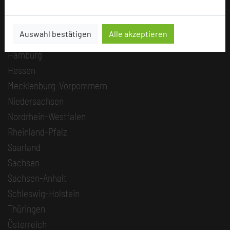
Berlin
Brandenburg
Auswahl bestätigen
Alle akzeptieren
Bremen
Hamburg
Hessen
Mecklenburg-Vorpommern
Niedersachsen
Nordrhein-Westfalen
Rheinland-Pfalz
Saarland
Sachsen
Sachsen-Anhalt
Schleswig-Holstein
Thüringen
Österreich