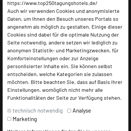
https://www.top250tagungshotels.de/
Zur Vermeidung von Spam generieren wir eine Zahl, die von
Auch wir verwenden Cookies und anonymisierte
Ihnen bestätigt werden muss. Vielen Dank.
Daten, um Ihnen den Besuch unseres Portals so
angenehm als möglich zu gestalten. Einige dieser
Cookies sind dabei für die optimale Nutzung der
Seite notwendig, andere setzen wir lediglich zu
anonymen Statistik- und Marketingzwecken, für
Komforteinstellungen oder zur Anzeige
personlisierter Inhalte ein. Sie können selbst
Bitte Captcha Code eingeben*
entscheiden, welche Kategorien sie zulassen
möchten. Bitte beachten Sie, dass auf Basis ihrer
Einstellungen, womöglich nicht mehr alle
Funktionalitäten der Seite zur Verfügung stehen.
technisch notwendig
Analyse
Ich habe die
Datenschutzerklärung
zur Kenntnis
Marketing
genommen. Ich stimme zu, dass meine Angaben und
Daten zur Beantwortung meiner Anfrage