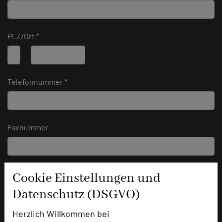
PLZ/Ort *
Telefonnummer *
Faxnummer
E-Mail-Adresse *
Cookie Einstellungen und
Datenschutz (DSGVO)
Herzlich Willkommen bei