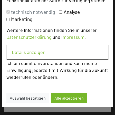
Funktionalitäten der Seite zur Verfügung stehen.
Tagungsräume
10
technisch notwendig
Analyse
Ausstellungsfläche
173 qm
Marketing
Zimmer
58
Weitere Informationen finden Sie in unserer
Doppelzimmer
55
Einzelzimmer
3
Datenschutzerklärung
und
Impressum
.
Details anzeigen
Besonders geeignet für
Ich bin damit einverstanden und kann meine
Einwilligung jederzeit mit Wirkung für die Zukunft
Seminar, Konferenz, Klausur, Event
wiederrufen oder ändern.
1067 Seiten dieses Hotels wurden in den
Auswahl bestätigen
Alle akzeptieren
vergangenen 30 Tagen auf diesem Portal aufgerufen.