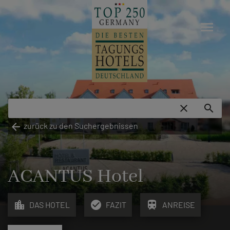
menu
close
search
arrow_back
zurück zu den Suchergebnissen
ACANTUS Hotel
location_city
check_circle
train
DAS HOTEL
FAZIT
ANREISE