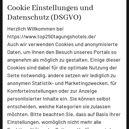
Cookie Einstellungen und
+49 9135 21166-2600
phone
Datenschutz (DSGVO)
Email
mail
Homepage
language
Herzlich Willkommen bei
https://www.top250tagungshotels.de/
Auch wir verwenden Cookies und anonymisierte
add_circle
zur Tagungsanfrage hinzufügen
Daten, um Ihnen den Besuch unseres Portals so
angenehm als möglich zu gestalten. Einige dieser
Cookies sind dabei für die optimale Nutzung der
Hotel bewerten
Seite notwendig, andere setzen wir lediglich zu
anonymen Statistik- und Marketingzwecken, für
Hoteldaten
Komforteinstellungen oder zur Anzeige
personlisierter Inhalte ein. Sie können selbst
Max. Tagungskapazität (Personen)
entscheiden, welche Kategorien sie zulassen
U-Form
40
möchten. Bitte beachten Sie, dass auf Basis ihrer
Parlamentarisch
90
Einstellungen, womöglich nicht mehr alle
Reihenbestuhlung
180