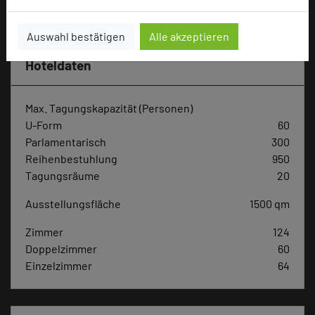
Hotel bewerten
Auswahl bestätigen
Alle akzeptieren
Hoteldaten
Max. Tagungskapazität (Personen)
U-Form
60
Parlamentarisch
300
Reihenbestuhlung
950
Tagungsräume
20
Ausstellungsfläche
1500 qm
Zimmer
124
Doppelzimmer
60
Einzelzimmer
64