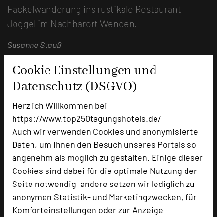
Fackelwanderung ins rustikale Restaurant
Joggel im Nachbarort Wenden.
Susanne Stauß
Cookie Einstellungen und
Datenschutz (DSGVO)
Herzlich Willkommen bei
https://www.top250tagungshotels.de/
Auch wir verwenden Cookies und anonymisierte
Daten, um Ihnen den Besuch unseres Portals so
angenehm als möglich zu gestalten. Einige dieser
Cookies sind dabei für die optimale Nutzung der
DEKRA Congresshotel & DEKRA Congress
Seite notwendig, andere setzen wir lediglich zu
Center Wart
anonymen Statistik- und Marketingzwecken, für
Wildbader Straße 28
Komforteinstellungen oder zur Anzeige
72213 Altensteig/Wart