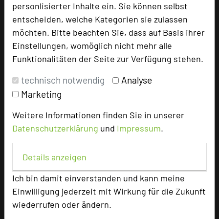
personlisierter Inhalte ein. Sie können selbst
entscheiden, welche Kategorien sie zulassen
+49 7458 771-0
phone
möchten. Bitte beachten Sie, dass auf Basis ihrer
Email
mail
Einstellungen, womöglich nicht mehr alle
Homepage
language
Funktionalitäten der Seite zur Verfügung stehen.
technisch notwendig
Analyse
add_circle
zur Tagungsanfrage hinzufügen
Marketing
Weitere Informationen finden Sie in unserer
Bewertung
Datenschutzerklärung
und
Impressum
.
Tagungsplaner
Details anzeigen
Tagungsleiter
Ich bin damit einverstanden und kann meine
Tagungsteilnehmer
Einwilligung jederzeit mit Wirkung für die Zukunft
wiederrufen oder ändern.