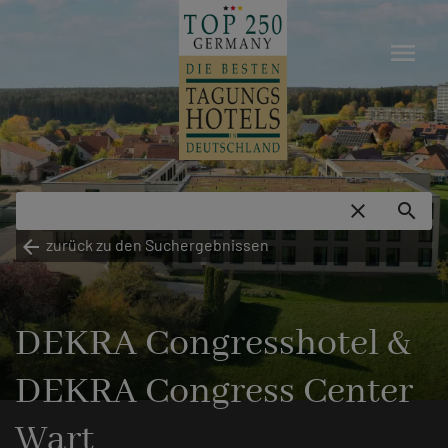
menu
close
search
arrow_back
zurück zu den Suchergebnissen
DEKRA Congresshotel &
DEKRA Congress Center
Wart