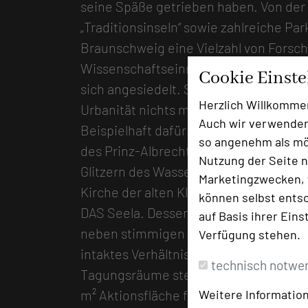
seine Späße getrieben haben. Von der 
„Traditionsinseln“ sowie zahlreiche Pa
Braunschweig eine Vielzahl von Forsc
Wissenschaftseinrichtungen bescher
Cookie Einst
sich angesiedelt. Schon kurz hinter de
Herzlich Willkomme
Urbanität nichts mehr zu spüren, üppig
Auch wir verwenden
Beispielhaft dafür steht der östliche V
so angenehm als mög
des Prinz-Albrecht-Parks gelegen: Da
Nutzung der Seite n
Glitzern des Wassers von Kreuz- und Mi
Marketingzwecken, f
Kirche der alten Klosteranlage bilden
können selbst entsc
DAS Seela. Dessen Tagungsbedingungen
auf Basis ihrer Eins
neben stimmigen räumlichen Bedingu
Verfügung stehen.
intaktes Verhältnis von Preis und Leis
technisch notwe
Tagungsräume stehen zur Wahl, der grö
Weitere Information
m² Aktionsfläche für bis zu 70 Tagende