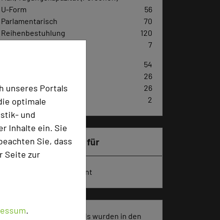
U-Form
56
Parlamentarisch
70
Reihenbestuhlung
120
Tagungsräume
7
Zimmer
54
Doppelzimmer
26
h unseres Portals
Einzelzimmer
26
Juniorsuiten
2
die optimale
stik- und
 Inhalte ein. Sie
beachten Sie, dass
Besonders geeignet für
r Seite zur
Seminar, Konferenz, Event
ressum
.
2449 Seiten dieses Hotels wurden in den