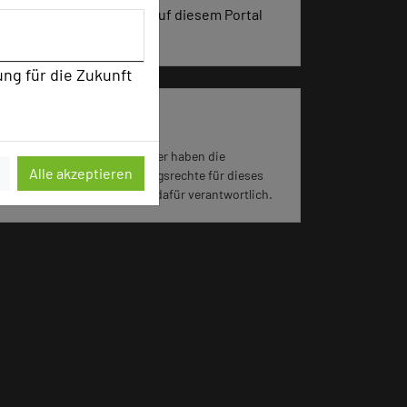
vergangenen 30 Tagen auf diesem Portal
aufgerufen.
ung für die Zukunft
Impressum zum Hotel
Für die Verwendung der Bilder haben die
Alle akzeptieren
jeweiligen Hotels die Nutzungsrechte für dieses
Portal eingeräumt und sind dafür verantwortlich.