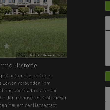
r
star
Foto: DAS Seela Braunschweig
 und Historie
g ist untrennbar mit dem
s Löwen verbunden, ihm
ihung des Stadtrechts, der
n der historischen Kraft dieser
n den Mauern der Hansestadt