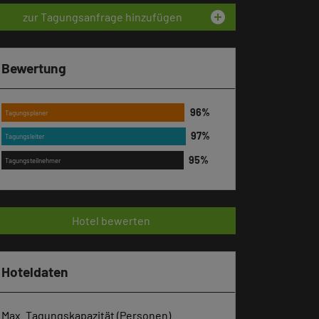
add_circle
zur Tagungsanfrage hinzufügen
Bewertung
Tagungsplaner
Tagungsleiter
Tagungsteilnehmer
Hotel bewerten
Hoteldaten
Max. Tagungskapazität (Personen)