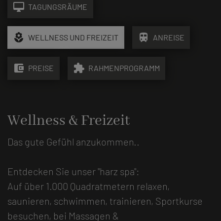
desktop_mac
TAGUNGSRÄUME
local_florist
train
WELLNESS UND FREIZEIT
ANREISE
account_balance_wallet
extension
PREISE
RAHMENPROGRAMM
Wellness & Freizeit
Das gute Gefühl anzukommen..
Entdecken Sie unser "harz spa":
Auf über 1.000 Quadratmetern relaxen,
saunieren, schwimmen, trainieren, Sportkurse
besuchen, bei Massagen &