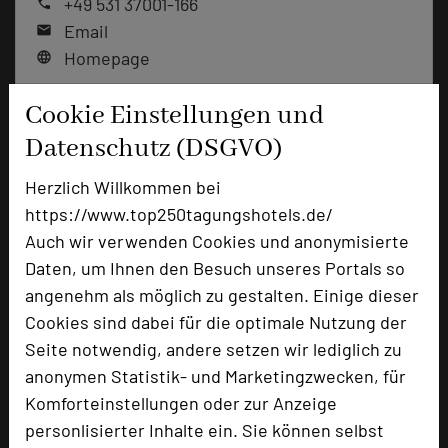
+49 531 37001-166
phone
Email
mail
Homepage
language
Cookie Einstellungen und
add_circle
zur Tagungsanfrage hinzufügen
Datenschutz (DSGVO)
Herzlich Willkommen bei
Bewertung
https://www.top250tagungshotels.de/
Auch wir verwenden Cookies und anonymisierte
Daten, um Ihnen den Besuch unseres Portals so
Tagungsplaner
angenehm als möglich zu gestalten. Einige dieser
Tagungsleiter
Cookies sind dabei für die optimale Nutzung der
Tagungsteilnehmer
Seite notwendig, andere setzen wir lediglich zu
anonymen Statistik- und Marketingzwecken, für
Komforteinstellungen oder zur Anzeige
Hotel bewerten
personlisierter Inhalte ein. Sie können selbst