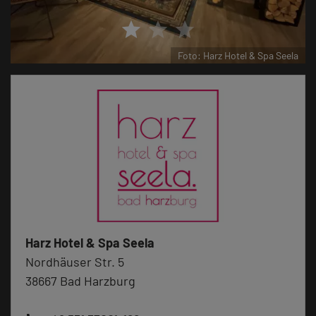
star
star
star
pa Seela
Foto: Harz Hotel & Spa Se
Harz Hotel & Spa Seela
Nordhäuser Str. 5
38667 Bad Harzburg