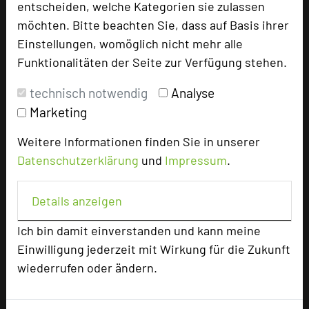
entscheiden, welche Kategorien sie zulassen
möchten. Bitte beachten Sie, dass auf Basis ihrer
Hoteldaten
Einstellungen, womöglich nicht mehr alle
Funktionalitäten der Seite zur Verfügung stehen.
Max. Tagungskapazität (Personen)
technisch notwendig
Analyse
U-Form
40
Parlamentarisch
50
Marketing
Reihenbestuhlung
100
Weitere Informationen finden Sie in unserer
Tagungsräume
3
Datenschutzerklärung
und
Impressum
.
Zimmer
120
Doppelzimmer
101
Details anzeigen
Einzelzimmer
18
Suite
1
Ich bin damit einverstanden und kann meine
Einwilligung jederzeit mit Wirkung für die Zukunft
wiederrufen oder ändern.
Besonders geeignet für