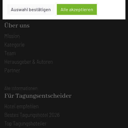
Auswahl bestätigen
Alle akzeptieren
Die Idee
Über uns
Mission
Kategorie
Team
Herausgeber & Autoren
Partner
Alle Informationen
Für Tagungsentscheider
Hotel empfehlen
Bestes Tagungshotel 2026
Top Tagungshotelier