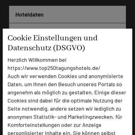
Hoteldaten
Max. Tagungskapazität (Personen)
Cookie Einstellungen und
U-Form
40
Datenschutz (DSGVO)
Parlamentarisch
50
Reihenbestuhlung
100
Herzlich Willkommen bei
Tagungsräume
3
https://www.top250tagungshotels.de/
Zimmer
120
Auch wir verwenden Cookies und anonymisierte
Doppelzimmer
101
Daten, um Ihnen den Besuch unseres Portals so
Einzelzimmer
18
angenehm als möglich zu gestalten. Einige dieser
Suite
1
Cookies sind dabei für die optimale Nutzung der
Seite notwendig, andere setzen wir lediglich zu
anonymen Statistik- und Marketingzwecken, für
Besonders geeignet für
Komforteinstellungen oder zur Anzeige
personlisierter Inhalte ein. Sie können selbst