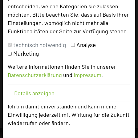
Seminar, Klausur
entscheiden, welche Kategorien sie zulassen
möchten. Bitte beachten Sie, dass auf Basis ihrer
Einstellungen, womöglich nicht mehr alle
Funktionalitäten der Seite zur Verfügung stehen.
2577 Seiten dieses Hotels wurden in den
vergangenen 30 Tagen auf diesem Portal
technisch notwendig
Analyse
aufgerufen.
Marketing
Weitere Informationen finden Sie in unserer
Datenschutzerklärung
und
Impressum
.
Impressum zum Hotel
Für die Verwendung der Bilder haben die jeweiligen
Details anzeigen
Hotels die Nutzungsrechte für dieses Portal eingeräumt
und sind dafür verantwortlich.
Ich bin damit einverstanden und kann meine
Einwilligung jederzeit mit Wirkung für die Zukunft
wiederrufen oder ändern.