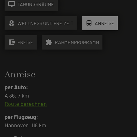
desktop_mac
TAGUNGSRÄUME
local_florist
train
WELLNESS UND FREIZEIT
ANREISE
account_balance_wallet
extension
PREISE
RAHMENPROGRAMM
Anreise
per Auto:
A 36: 7 km
Route berechnen
per Flugzeug:
Hannover: 118 km