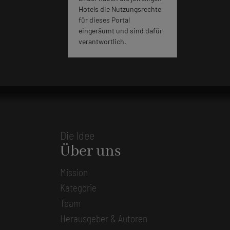
Hotels die Nutzungsrechte
für dieses Portal
eingeräumt und sind dafür
verantwortlich.
Die Idee
Über uns
Mission
Kategorie
Team
Herausgeber & Autoren