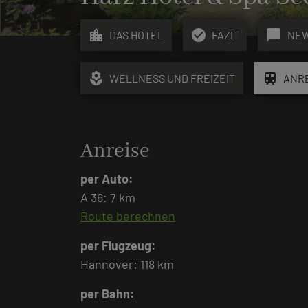
location_city
check_circle
chat_bubble
DAS HOTEL
FAZIT
NE
local_florist
train
WELLNESS UND FREIZEIT
ANR
Anreise
per Auto:
A 36: 7 km
Route berechnen
per Flugzeug:
Hannover: 118 km
per Bahn: