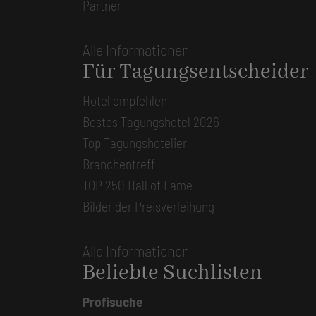
Partner
Alle Informationen
Für Tagungsentscheider
Hotel empfehlen
Bestes Tagungshotel 2026
Top Tagungshotelier
Branchentreff
TOP 250 Hall of Fame
Bilder der Preisverleihung
Alle Informationen
Beliebte Suchlisten
Profisuche