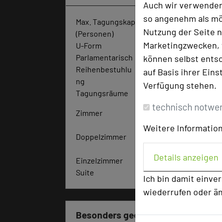
Auch wir verwenden
so angenehm als mög
Max. Tagungskapazität
Nutzung der Seite n
(Personen)
Marketingzwecken, f
U-Form
40
Parlamentarisch
50
können selbst entsc
Reihenbestuhlu
10
auf Basis ihrer Eins
ng
0
Verfügung stehen.
Tagungsräume
3
technisch notwe
Zimmer
12
0
Weitere Information
Doppelzimmer
10
1
Details anzeigen
Einzelzimmer
18
Suite
1
Ich bin damit einve
wiederrufen oder ä
Besonders geeignet