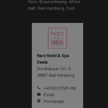
Fern: Braunschweig, 48 km
Nah: Bad Harzburg, 3 km
Harz Hotel & Spa
Seela
Nordhäuser Str. 5
38667 Bad Harzburg
+49 531 37001-166
phone
Email
mail
Homepage
language