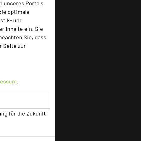
h unseres Portals
die optimale
stik- und
 Inhalte ein. Sie
beachten Sie, dass
r Seite zur
ressum
.
ung für die Zukunft