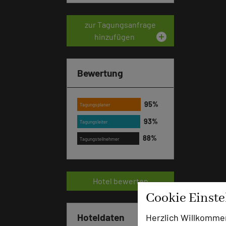
zur Tagungsanfrage
add_circle
hinzufügen
Bewertung
Tagungsplaner
Tagungsleiter
Tagungsteilnehmer
Hotel bewerten
Cookie Einst
Hoteldaten
Herzlich Willkomme