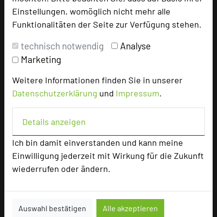
Einstellungen, womöglich nicht mehr alle
Funktionalitäten der Seite zur Verfügung stehen.
add_circle
zur Tagungsanfrage hinzufügen
technisch notwendig
Analyse
Marketing
Bewertung
Weitere Informationen finden Sie in unserer
Datenschutzerklärung
und
Impressum
.
Tagungsplaner
Tagungsleiter
Details anzeigen
Tagungsteilnehmer
Ich bin damit einverstanden und kann meine
Einwilligung jederzeit mit Wirkung für die Zukunft
Hotel bewerten
wiederrufen oder ändern.
Hoteldaten
Auswahl bestätigen
Alle akzeptieren