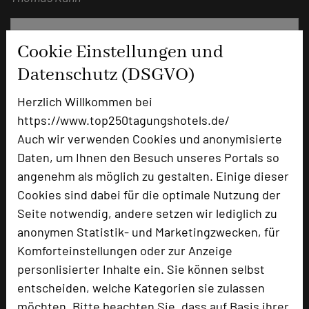
Cookie Einstellungen und
Datenschutz (DSGVO)
Herzlich Willkommen bei
https://www.top250tagungshotels.de/
Auch wir verwenden Cookies und anonymisierte
Daten, um Ihnen den Besuch unseres Portals so
angenehm als möglich zu gestalten. Einige dieser
Harz Hotel & Spa Seela
Cookies sind dabei für die optimale Nutzung der
Nordhäuser Str. 5
Seite notwendig, andere setzen wir lediglich zu
38667 Bad Harzburg
anonymen Statistik- und Marketingzwecken, für
Komforteinstellungen oder zur Anzeige
+49 531 37001-166
phone
personlisierter Inhalte ein. Sie können selbst
Email
mail
entscheiden, welche Kategorien sie zulassen
Homepage
language
möchten. Bitte beachten Sie, dass auf Basis ihrer