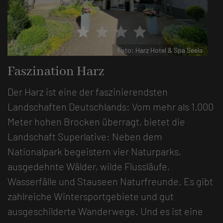
star
star
star
star
Foto: Harz Hotel & Spa Seela
Faszination Harz
Der Harz ist eine der faszinierendsten
Landschaften Deutschlands: Vom mehr als 1.000
Meter hohen Brocken überragt, bietet die
Landschaft Superlative: Neben dem
Nationalpark begeistern vier Naturparks,
ausgedehnte Wälder, wilde Flussläufe,
Wasserfälle und Stauseen Naturfreunde. Es gibt
zahlreiche Wintersportgebiete und gut
ausgeschilderte Wanderwege. Und es ist eine