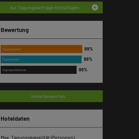
add_circle
zur Tagungsanfrage hinzufügen
Bewertung
Tagungsplaner
Tagungsleiter
Tagungsteilnehmer
Hotel bewerten
Hoteldaten
Max. Tagungskapazität (Personen)