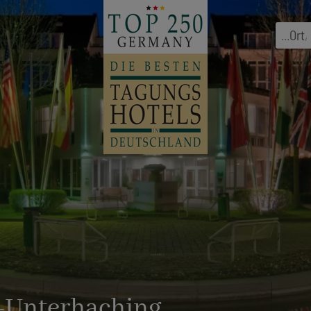
...
Ort
,
-Unterhaching