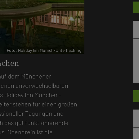
r
Foto: Holiday lnn Munich-Unterhaching
nchen
e auf dem Münchener
igenen unverwechselbaren
as Holiday Inn München-
eiter stehen für einen großen
ssioneller Tagungen und
h das gut funktionierende
s. Obendrein ist die