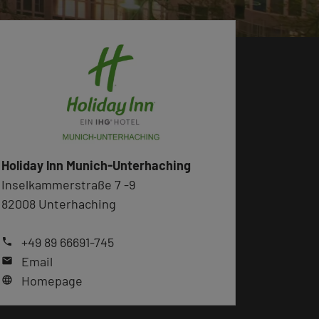
Holiday lnn Munich-Unterhaching
Inselkammerstraße 7 -9
82008 Unterhaching
+49 89 66691-745
phone
Email
mail
Homepage
language