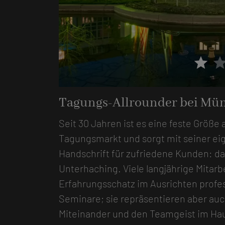
star
sta
Tagungs-Allrounder bei Mü
Seit 30 Jahren ist es eine feste Größ
Tagungsmarkt und sorgt mit seiner e
Handschrift für zufriedene Kunden: d
Unterhaching. Viele langjährige Mitarb
Erfahrungsschatz im Ausrichten profe
Seminare; sie repräsentieren aber auc
Miteinander und den Teamgeist im Hau