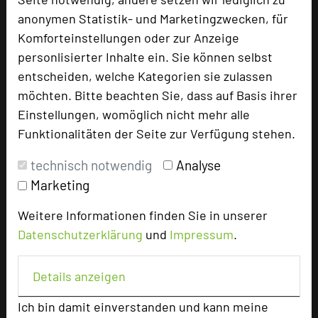
anonymen Statistik- und Marketingzwecken, für
Komforteinstellungen oder zur Anzeige
Hotel bewerten
personlisierter Inhalte ein. Sie können selbst
entscheiden, welche Kategorien sie zulassen
Hoteldaten
möchten. Bitte beachten Sie, dass auf Basis ihrer
Einstellungen, womöglich nicht mehr alle
Funktionalitäten der Seite zur Verfügung stehen.
Max. Tagungskapazität (Personen)
U-Form
75
technisch notwendig
Analyse
Parlamentarisch
250
Marketing
Reihenbestuhlung
500
Tagungsräume
27
Weitere Informationen finden Sie in unserer
Datenschutzerklärung
und
Impressum
.
Ausstellungsfläche
525 qm
Ausstellungsfläche
Details anzeigen
Zimmer
257
Doppelzimmer
148
Ich bin damit einverstanden und kann meine
Einzelzimmer
36