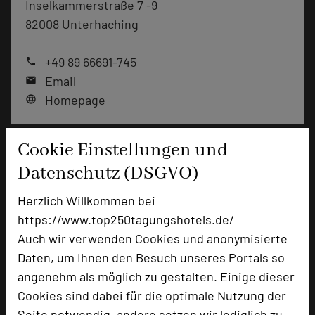
Inselkammerstraße 7 -9
82008 Unterhaching
+49 89 66691-745
phone
Email
mail
Homepage
language
Cookie Einstellungen und
add_circle
zur Tagungsanfrage hinzufügen
Datenschutz (DSGVO)
Herzlich Willkommen bei
Bewertung
https://www.top250tagungshotels.de/
Auch wir verwenden Cookies und anonymisierte
Tagungsplaner
Daten, um Ihnen den Besuch unseres Portals so
angenehm als möglich zu gestalten. Einige dieser
Tagungsleiter
Cookies sind dabei für die optimale Nutzung der
Tagungsteilnehmer
Seite notwendig, andere setzen wir lediglich zu