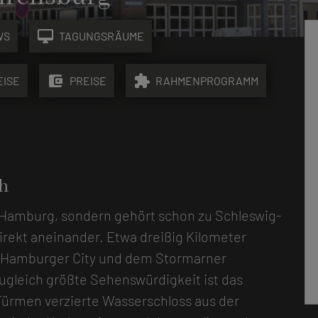
desktop_mac
WS
TAGUNGSRÄUME
account_balance_wallet
extension
EISE
PREISE
RAHMENPROGRAMM
h
n Hamburg, sondern gehört schon zu Schleswig-
irekt aneinander. Etwa dreißig Kilometer
r Hamburger City und dem Stormarner
gleich größte Sehenswürdigkeit ist das
ürmen verzierte Wasserschloss aus der