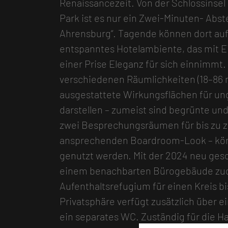
Renaissancezeit. Von der Schlossinse
Park ist es nur ein Zwei-Minuten- Ab
Ahrensburg“. Tagende können dort auf
entspanntes Hotelambiente, das mit E
einer Prise Eleganz für sich einnimmt
verschiedenen Räumlichkeiten (18–86 m²
ausgestattete Wirkungsflächen für u
darstellen – zumeist sind begrünte un
zwei Besprechungsräumen für bis zu z
ansprechenden Boardroom-Look – könn
genutzt werden. Mit der 2024 neu ges
einem benachbarten Bürogebäude zud
Aufenthaltsrefugium für einen Kreis bi
Privatsphäre verfügt zusätzlich über e
ein separates WC. Zuständig für die H