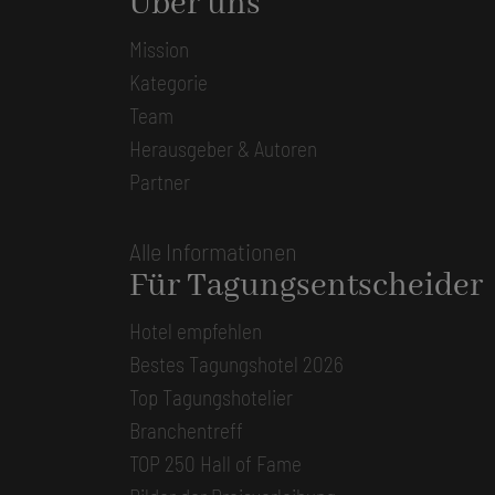
Über uns
Mission
Kategorie
Team
Herausgeber & Autoren
Partner
Alle Informationen
Für Tagungsentscheider
Hotel empfehlen
Bestes Tagungshotel 2026
Top Tagungshotelier
Branchentreff
TOP 250 Hall of Fame