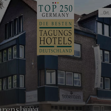
...
Ort
,
hrensburg