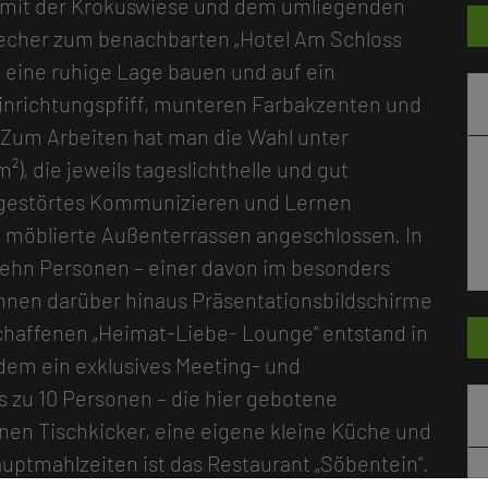
l mit der Krokuswiese und dem umliegenden
stecher zum benachbarten „Hotel Am Schloss
 eine ruhige Lage bauen und auf ein
inrichtungspfiff, munteren Farbakzenten und
. Zum Arbeiten hat man die Wahl unter
), die jeweils tageslichthelle und gut
ngestörtes Kommunizieren und Lernen
d möblierte Außenterrassen angeschlossen. In
ehn Personen – einer davon im besonders
en darüber hinaus Präsentationsbildschirme
chaffenen „Heimat-Liebe- Lounge“ entstand in
em ein exklusives Meeting- und
s zu 10 Personen – die hier gebotene
inen Tischkicker, eine eigene kleine Küche und
auptmahlzeiten ist das Restaurant „Söbentein“.