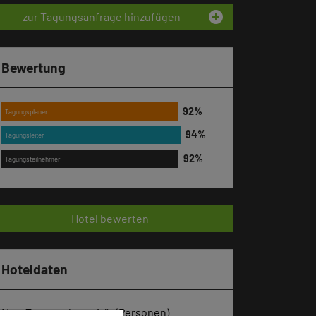
add_circle
zur Tagungsanfrage hinzufügen
Bewertung
Tagungsplaner
Tagungsleiter
Tagungsteilnehmer
Hotel bewerten
Hoteldaten
Max. Tagungskapazität (Personen)