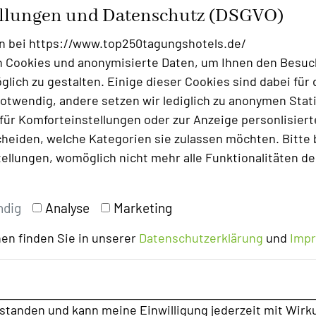
deutsch inspirierte Gerichte ein
ellungen und Datenschutz (DSGVO)
dentität, wobei die Zubereitung frisch und
n bei https://www.top250tagungshotels.de/
Akzente von asiatisch bis südamerikanisch
 Cookies und anonymisierte Daten, um Ihnen den Besuc
 Hotels bieten sich den Tagungsteilnehmern
lich zu gestalten. Einige dieser Cookies sind dabei für 
sspark, der zum Spazieren oder zum Joggen
otwendig, andere setzen wir lediglich zu anonymen Stati
stadt fußläufig für einen kurzen Einkauf oder
ür Komforteinstellungen oder zur Anzeige personlisierter
Wer zwischendurch lieber auf sein Zimmer
heiden, welche Kategorien sie zulassen möchten. Bitte 
e und farbigfreundlich gestaltete „Komfortzone“
tellungen, womöglich nicht mehr alle Funktionalitäten de
kon.
ndig
Analyse
Marketing
en finden Sie in unserer
Datenschutzerklärung
und
Imp
rstanden und kann meine Einwilligung jederzeit mit Wirk