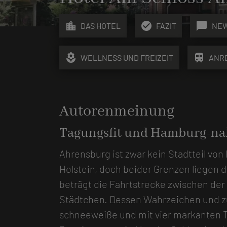
location_city
check_circle
chat_bubble
DAS HOTEL
FAZIT
NE
local_florist
train
WELLNESS UND FREIZEIT
ANR
Autorenmeinung
Tagungsfit und Hamburg-na
Ahrensburg ist zwar kein Stadtteil vo
Holstein, doch beider Grenzen liegen d
beträgt die Fahrtstrecke zwischen de
Städtchen. Dessen Wahrzeichen und zu
schneeweiße und mit vier markanten T