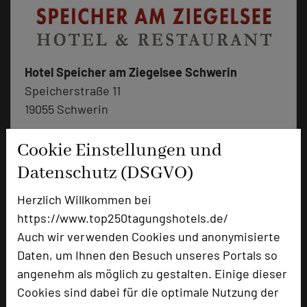
Hotel Speicher am Ziegelsee Schwerin
Speicherstraße 11
19055 Schwerin
+49 385 5003-0
Cookie Einstellungen und
phone
Email
mail
Datenschutz (DSGVO)
Homepage
language
Herzlich Willkommen bei
https://www.top250tagungshotels.de/
add_circle
Auch wir verwenden Cookies und anonymisierte
zur Tagungsanfrage hinzufügen
Daten, um Ihnen den Besuch unseres Portals so
angenehm als möglich zu gestalten. Einige dieser
Bewertung
Cookies sind dabei für die optimale Nutzung der