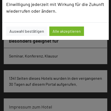
Zimmer
77
Einwilligung jederzeit mit Wirkung für die Zukunft
Doppelzimmer
33
wiederrufen oder ändern.
Einzelzimmer
18
Studios
26
Auswahl bestätigen
Alle akzeptieren
Besonders geeignet für
Seminar, Konferenz, Klausur
1341 Seiten dieses Hotels wurden in den vergangenen
30 Tagen auf diesem Portal aufgerufen.
Impressum zum Hotel