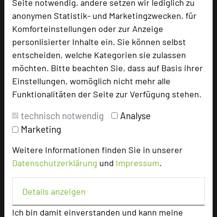
Seite notwendig, andere setzen wir lediglich zu
anonymen Statistik- und Marketingzwecken, für
Tagungsplaner
Komforteinstellungen oder zur Anzeige
Tagungsleiter
personlisierter Inhalte ein. Sie können selbst
Tagungsteilnehmer
entscheiden, welche Kategorien sie zulassen
möchten. Bitte beachten Sie, dass auf Basis ihrer
Einstellungen, womöglich nicht mehr alle
Hotel bewerten
Funktionalitäten der Seite zur Verfügung stehen.
technisch notwendig
Analyse
Hoteldaten
Marketing
Weitere Informationen finden Sie in unserer
Max. Tagungskapazität (Personen)
Datenschutzerklärung
und
Impressum
.
U-Form
40
Parlamentarisch
73
Reihenbestuhlung
90
Details anzeigen
Tagungsräume
7
Ich bin damit einverstanden und kann meine