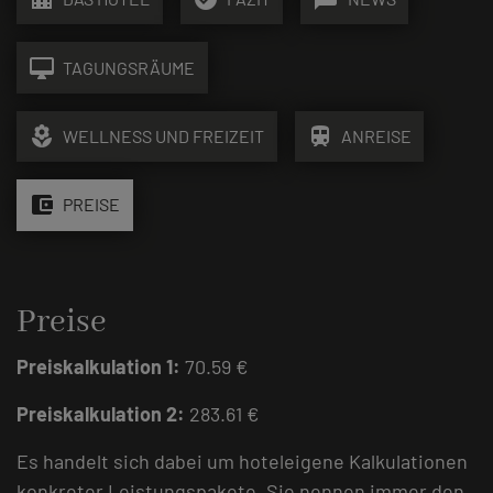
desktop_mac
TAGUNGSRÄUME
local_florist
train
WELLNESS UND FREIZEIT
ANREISE
account_balance_wallet
PREISE
Preise
Preiskalkulation 1:
70.59 €
Preiskalkulation 2:
283.61 €
Es handelt sich dabei um hoteleigene Kalkulationen
konkreter Leistungspakete. Sie nennen immer den