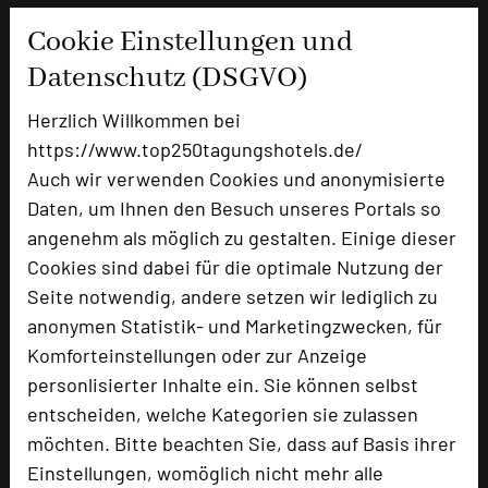
Für Gruppenarbeiten stehen zusätzlich die neu gestaltete
Cookie Einstellungen und
Lobby sowie Bereiche im Garten zur Verfügung.
Datenschutz (DSGVO)
Thomas Kühn
Herzlich Willkommen bei
https://www.top250tagungshotels.de/
Auch wir verwenden Cookies und anonymisierte
Daten, um Ihnen den Besuch unseres Portals so
angenehm als möglich zu gestalten. Einige dieser
Cookies sind dabei für die optimale Nutzung der
Seite notwendig, andere setzen wir lediglich zu
anonymen Statistik- und Marketingzwecken, für
Komforteinstellungen oder zur Anzeige
personlisierter Inhalte ein. Sie können selbst
entscheiden, welche Kategorien sie zulassen
Hotel St. Elisabeth
möchten. Bitte beachten Sie, dass auf Basis ihrer
Konradistraße 1
Einstellungen, womöglich nicht mehr alle