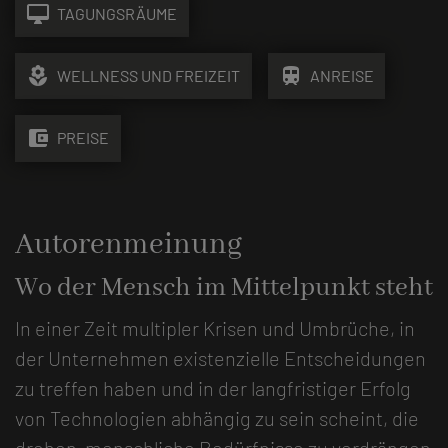
desktop_mac
TAGUNGSRÄUME
local_florist
train
WELLNESS UND FREIZEIT
ANREISE
account_balance_wallet
PREISE
Autorenmeinung
Wo der Mensch im Mittelpunkt steht
In einer Zeit multipler Krisen und Umbrüche, in
der Unternehmen existenzielle Entscheidungen
zu treffen haben und in der langfristiger Erfolg
von Technologien abhängig zu sein scheint, die
drohen, menschliche Bedürfnisse zu verdrängen