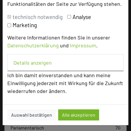
78476 Allensbach-Hegne
Funktionalitäten der Seite zur Verfügung stehen.
technisch notwendig
Analyse
+49 7533 9366-2000
phone
Marketing
Email
mail
Homepage
language
Weitere Informationen finden Sie in unserer
Datenschutzerklärung
und
Impressum
.
add_circle
zur Tagungsanfrage hinzufügen
Details anzeigen
Hotel bewerten
Ich bin damit einverstanden und kann meine
Einwilligung jederzeit mit Wirkung für die Zukunft
wiederrufen oder ändern.
Hoteldaten
Max. Tagungskapazität (Personen)
Auswahl bestätigen
Alle akzeptieren
U-Form
42
Parlamentarisch
70