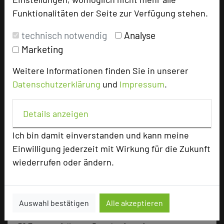
Tagungsräume
4
Funktionalitäten der Seite zur Verfügung stehen.
Ausstellungsfläche
99 qm
technisch notwendig
Analyse
Zimmer
54
Marketing
Doppelzimmer
38
Weitere Informationen finden Sie in unserer
Einzelzimmer
12
Suiten
2
Datenschutzerklärung
und
Impressum
.
Appartements
2
Details anzeigen
Ich bin damit einverstanden und kann meine
Besonders geeignet für
Einwilligung jederzeit mit Wirkung für die Zukunft
wiederrufen oder ändern.
Seminar, Klausur
Auswahl bestätigen
Alle akzeptieren
92 Seiten dieses Hotels wurden in den vergangenen