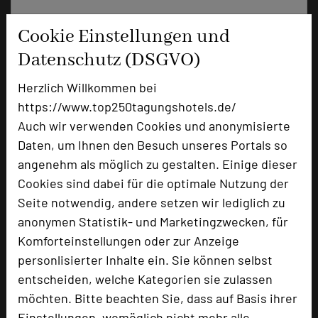
+49 2389 526140
phone
Cookie Einstellungen und
Email
mail
Datenschutz (DSGVO)
Homepage
language
Herzlich Willkommen bei
https://www.top250tagungshotels.de/
add_circle
zur Tagungsanfrage hinzufügen
Auch wir verwenden Cookies und anonymisierte
Daten, um Ihnen den Besuch unseres Portals so
angenehm als möglich zu gestalten. Einige dieser
Hotel bewerten
Cookies sind dabei für die optimale Nutzung der
Seite notwendig, andere setzen wir lediglich zu
Hoteldaten
anonymen Statistik- und Marketingzwecken, für
Komforteinstellungen oder zur Anzeige
personlisierter Inhalte ein. Sie können selbst
Max. Tagungskapazität (Personen)
U-Form
32
entscheiden, welche Kategorien sie zulassen
Parlamentarisch
40
möchten. Bitte beachten Sie, dass auf Basis ihrer
Reihenbestuhlung
70
Einstellungen, womöglich nicht mehr alle