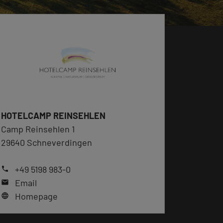
HOTELCAMP REINSEHLEN
Camp Reinsehlen 1
29640 Schneverdingen
+49 5198 983-0
phone
Email
mail
Homepage
language