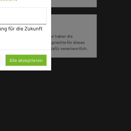
Impressum zum Hotel
ung für die Zukunft
Für die Verwendung der Bilder haben die
jeweiligen Hotels die Nutzungsrechte für dieses
Portal eingeräumt und sind dafür verantwortlich.
Alle akzeptieren