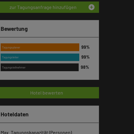
add_circle
zur Tagungsanfrage hinzufügen
Bewertung
Tagungsplaner
Tagungsleiter
Tagungsteilnehmer
Hotel bewerten
Hoteldaten
Max. Tagungskapazität (Personen)