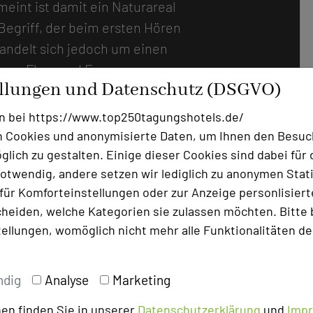
eint ist damit ein Naturareal
egriff, der beim ersten Hören
handelt sich jedoch um einen
ener Flora und Fauna genauso
ellungen und Datenschutz (DSGVO)
hlen gibt es beide
Nähe. Passend zu diesem Umfeld
n bei https://www.top250tagungshotels.de/
icher Lodge-Stil zum Zuge, der
 Cookies und anonymisierte Daten, um Ihnen den Besuc
 mit Naturholzfassaden und
lich zu gestalten. Einige dieser Cookies sind dabei für 
otwendig, andere setzen wir lediglich zu anonymen Stati
tand eine ganz besondere
ür Komforteinstellungen oder zur Anzeige personlisierter
ger Background für ein
heiden, welche Kategorien sie zulassen möchten. Bitte 
n. Etwa wenn es bei
tellungen, womöglich nicht mehr alle Funktionalitäten de
arum geht, sich intensiv mit
setzen, oder auch bei
tung haben. Welche Klausur- und
ndig
Analyse
Marketing
lteam steht mit viel
en finden Sie in unserer
Datenschutzerklärung
und
Imp