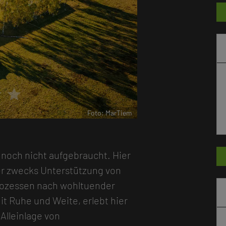
r
star
Foto: MarTiem
 noch nicht aufgebraucht. Hier
er zwecks Unterstützung von
ozessen nach wohltuender
t Ruhe und Weite, erlebt hier
-Alleinlage von