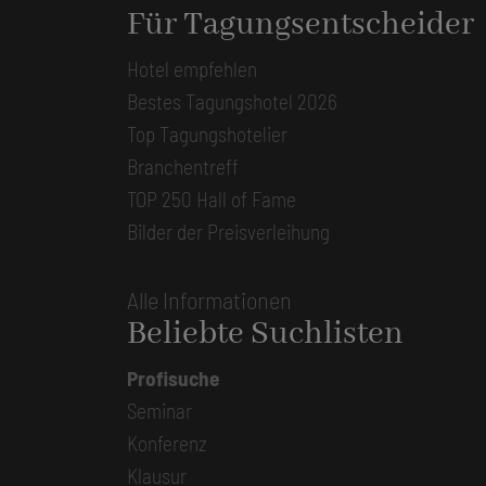
Für Tagungsentscheider
Hotel empfehlen
Bestes Tagungshotel 2026
Top Tagungshotelier
Branchentreff
TOP 250 Hall of Fame
Bilder der Preisverleihung
Alle Informationen
Beliebte Suchlisten
Profisuche
Seminar
Konferenz
Klausur