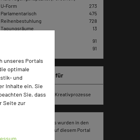
U-Form
273
Parlamentarisch
475
Reihenbestuhlung
728
Tagungsräume
13
Zimmer
91
Doppelzimmer
91
h unseres Portals
die optimale
Besonders geeignet für
stik- und
 Inhalte ein. Sie
beachten Sie, dass
Seminar, Klausur, Event, Kreativprozesse
r Seite zur
1680 Seiten dieses Hotels wurden in den
vergangenen 30 Tagen auf diesem Portal
aufgerufen.
ressum
.