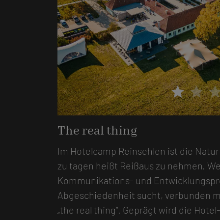
star
star
sta
The real thing
Im Hotelcamp Reinsehlen ist die Natur
zu tagen heißt Reißaus zu nehmen. W
Kommunikations- und Entwicklungspr
Abgeschiedenheit sucht, verbunden mi
„the real thing“. Geprägt wird die Hotel