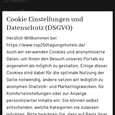
Norbert Völkner
Cookie Einstellungen und
Datenschutz (DSGVO)
Herzlich Willkommen bei
https://www.top250tagungshotels.de/
Auch wir verwenden Cookies und anonymisierte
Daten, um Ihnen den Besuch unseres Portals so
angenehm als möglich zu gestalten. Einige dieser
Cookies sind dabei für die optimale Nutzung der
Seite notwendig, andere setzen wir lediglich zu
HOTELCAMP REINSEHLEN
anonymen Statistik- und Marketingzwecken, für
Camp Reinsehlen 1
Komforteinstellungen oder zur Anzeige
29640 Schneverdingen
personlisierter Inhalte ein. Sie können selbst
entscheiden, welche Kategorien sie zulassen
+49 5198 983-0
phone
möchten. Bitte beachten Sie, dass auf Basis ihrer
Email
mail