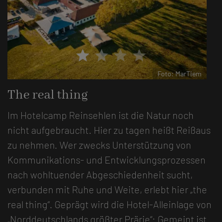
star
star
star
star
Foto: MarTiem
The real thing
Im Hotelcamp Reinsehlen ist die Natur noch
nicht aufgebraucht. Hier zu tagen heißt Reißaus
zu nehmen. Wer zwecks Unterstützung von
Kommunikations- und Entwicklungsprozessen
nach wohltuender Abgeschiedenheit sucht,
verbunden mit Ruhe und Weite, erlebt hier „the
real thing“. Geprägt wird die Hotel-Alleinlage von
„Norddeutschlands größter Prärie“: Gemeint ist