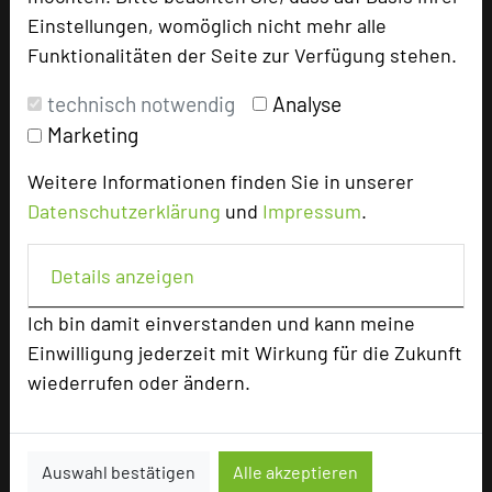
Einstellungen, womöglich nicht mehr alle
Homepage
language
Funktionalitäten der Seite zur Verfügung stehen.
technisch notwendig
Analyse
add_circle
zur Tagungsanfrage hinzufügen
Marketing
Weitere Informationen finden Sie in unserer
Bewertung
Datenschutzerklärung
und
Impressum
.
Tagungsplaner
Details anzeigen
Tagungsleiter
Ich bin damit einverstanden und kann meine
Tagungsteilnehmer
Einwilligung jederzeit mit Wirkung für die Zukunft
wiederrufen oder ändern.
Hotel bewerten
Auswahl bestätigen
Alle akzeptieren