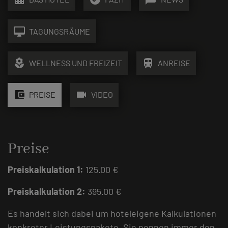
desktop_mac
TAGUNGSRÄUME
local_florist
train
WELLNESS UND FREIZEIT
ANREISE
account_balance_wallet
videocam
PREISE
VIDEO
Preise
Preiskalkulation 1:
125.00 €
Preiskalkulation 2:
395.00 €
Es handelt sich dabei um hoteleigene Kalkulationen
konkreter Leistungspakete. Sie nennen immer den