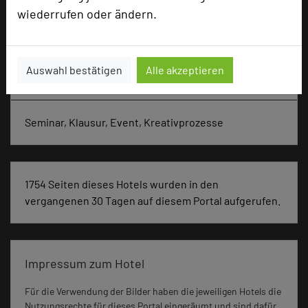
Zimmer
91
wiederrufen oder ändern.
Doppelzimmer
91
Auswahl bestätigen
Alle akzeptieren
Besonders geeignet für
Seminar, Klausur, Event, Kreativprozesse
1754 Seiten dieses Hotels wurden in den
vergangenen 30 Tagen auf diesem Portal aufgerufen.
Impressum zum Hotel
Für die Verwendung der Bilder haben die jeweiligen Hotels die
Nutzungsrechte für dieses Portal eingeräumt und sind dafür