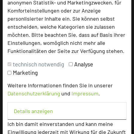
anonymen Statistik- und Marketingzwecken, für
Tagungsplaner
Komforteinstellungen oder zur Anzeige
personlisierter Inhalte ein. Sie können selbst
Tagungsleiter
entscheiden, welche Kategorien sie zulassen
Tagungsteilnehmer
möchten. Bitte beachten Sie, dass auf Basis ihrer
Einstellungen, womöglich nicht mehr alle
Funktionalitäten der Seite zur Verfügung stehen.
Hotel bewerten
technisch notwendig
Analyse
Marketing
Hoteldaten
Weitere Informationen finden Sie in unserer
Datenschutzerklärung
und
Impressum
.
Max. Tagungskapazität (Personen)
U-Form
273
Parlamentarisch
475
Details anzeigen
Reihenbestuhlung
728
Ich bin damit einverstanden und kann meine
Tagungsräume
13
Einwilligung jederzeit mit Wirkung für die Zukunft