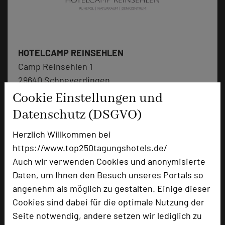
HOTELCAMP REINSEHLEN
Camp Reinsehlen 1
29640 Schneverdingen
Cookie Einstellungen und
+49 5198 983-0
phone
Datenschutz (DSGVO)
Email
mail
Homepage
Herzlich Willkommen bei
language
https://www.top250tagungshotels.de/
Auch wir verwenden Cookies und anonymisierte
add_circle
zur Tagungsanfrage hinzufügen
Daten, um Ihnen den Besuch unseres Portals so
angenehm als möglich zu gestalten. Einige dieser
Cookies sind dabei für die optimale Nutzung der
Bewertung
Seite notwendig, andere setzen wir lediglich zu