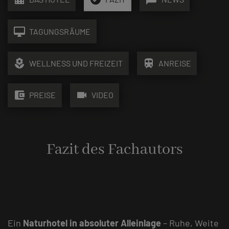
desktop_mac
TAGUNGSRÄUME
local_florist
train
WELLNESS UND FREIZEIT
ANREISE
account_balance_wallet
videocam
PREISE
VIDEO
Fazit des Fachautors
Ein
Naturhotel in absoluter Alleinlage
– Ruhe, Weite