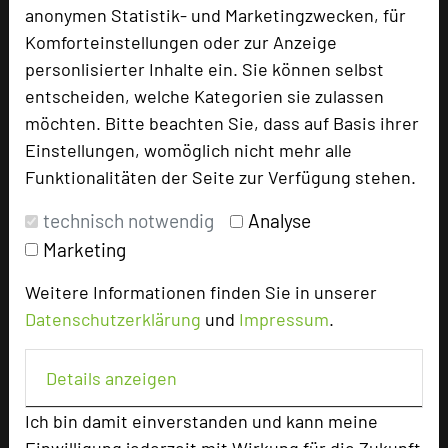
anonymen Statistik- und Marketingzwecken, für
Komforteinstellungen oder zur Anzeige
Tagungsplaner
personlisierter Inhalte ein. Sie können selbst
Tagungsleiter
entscheiden, welche Kategorien sie zulassen
Tagungsteilnehmer
möchten. Bitte beachten Sie, dass auf Basis ihrer
Einstellungen, womöglich nicht mehr alle
Funktionalitäten der Seite zur Verfügung stehen.
Hotel bewerten
technisch notwendig
Analyse
Marketing
Hoteldaten
Weitere Informationen finden Sie in unserer
Datenschutzerklärung
und
Impressum
.
Max. Tagungskapazität (Personen)
U-Form
273
Details anzeigen
Parlamentarisch
475
Reihenbestuhlung
728
Ich bin damit einverstanden und kann meine
Tagungsräume
13
Einwilligung jederzeit mit Wirkung für die Zukunft