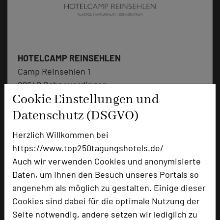
HOTELCAMP REINSEHLEN
Camp Reinsehlen 1
29640 Schneverdingen
Cookie Einstellungen und
+49 5198 983-0
phone
Datenschutz (DSGVO)
Email
mail
Herzlich Willkommen bei
Homepage
language
https://www.top250tagungshotels.de/
Auch wir verwenden Cookies und anonymisierte
Daten, um Ihnen den Besuch unseres Portals so
add_circle
zur Tagungsanfrage hinzufügen
angenehm als möglich zu gestalten. Einige dieser
Cookies sind dabei für die optimale Nutzung der
Bewertung
Seite notwendig, andere setzen wir lediglich zu