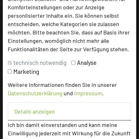
Komforteinstellungen oder zur Anzeige
Hotel Speicher am Ziegelsee Schwerin
personlisierter Inhalte ein. Sie können selbst
Speicherstraße 11
entscheiden, welche Kategorien sie zulassen
19055 Schwerin
möchten. Bitte beachten Sie, dass auf Basis ihrer
Einstellungen, womöglich nicht mehr alle
+49 385 5003-0
phone
Funktionalitäten der Seite zur Verfügung stehen.
Email
mail
Homepage
language
technisch notwendig
Analyse
Marketing
add_circle
Weitere Informationen finden Sie in unserer
zur Tagungsanfrage hinzufügen
Datenschutzerklärung
und
Impressum
.
Bewertung
Details anzeigen
Ich bin damit einverstanden und kann meine
Tagungsplaner
Einwilligung jederzeit mit Wirkung für die Zukunft
Tagungsleiter