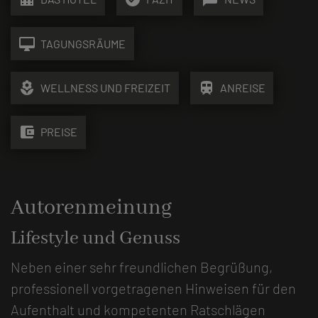
desktop_mac
TAGUNGSRÄUME
local_florist
train
WELLNESS UND FREIZEIT
ANREISE
account_balance_wallet
PREISE
Autorenmeinung
Lifestyle und Genuss
Neben einer sehr freundlichen Begrüßung,
professionell vorgetragenen Hinweisen für den
Aufenthalt und kompetenten Ratschlägen