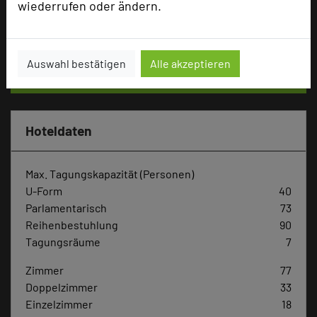
wiederrufen oder ändern.
Tagungsteilnehmer
Auswahl bestätigen
Alle akzeptieren
Hotel bewerten
Hoteldaten
Max. Tagungskapazität (Personen)
U-Form
40
Parlamentarisch
73
Reihenbestuhlung
90
Tagungsräume
7
Zimmer
77
Doppelzimmer
33
Einzelzimmer
18