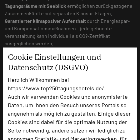
Tagungsräume mit Seeblick
ermöglichen zurückgezogene
Zusammenkünfte auf separaten Klausur-Etagen.
Garantierter klimaposiver Aufenthalt
durch Energiespar-
und Kompensationsmaßnahmen – jede gebuchte
Veranstaltung kann individuell als CO?-Zertifikat
ausgeglichen werden.
Cookie Einstellungen und
Norbert Völkner
Datenschutz (DSGVO)
Herzlich Willkommen bei
https://www.top250tagungshotels.de/
Auch wir verwenden Cookies und anonymisierte
Daten, um Ihnen den Besuch unseres Portals so
angenehm als möglich zu gestalten. Einige dieser
Cookies sind dabei für die optimale Nutzung der
Seite notwendig, andere setzen wir lediglich zu
anonymen Statistik- und Marketingzwecken, für