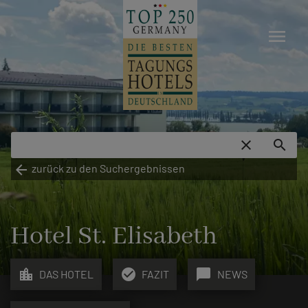
menu
close
search
arrow_back
zurück zu den Suchergebnissen
Hotel St. Elisabeth
location_city
check_circle
chat_bubble
DAS HOTEL
FAZIT
NEWS