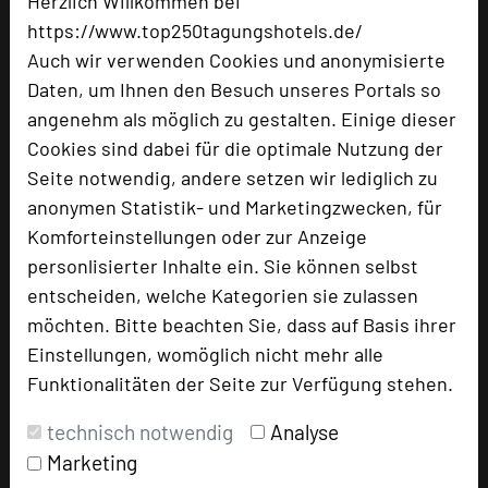
Herzlich Willkommen bei
https://www.top250tagungshotels.de/
Besonders geeignet für
Auch wir verwenden Cookies und anonymisierte
Daten, um Ihnen den Besuch unseres Portals so
Seminar, Konferenz, Klausur
angenehm als möglich zu gestalten. Einige dieser
Cookies sind dabei für die optimale Nutzung der
Seite notwendig, andere setzen wir lediglich zu
2124 Seiten dieses Hotels wurden in den
anonymen Statistik- und Marketingzwecken, für
vergangenen 30 Tagen auf diesem Portal aufgerufen.
Komforteinstellungen oder zur Anzeige
personlisierter Inhalte ein. Sie können selbst
entscheiden, welche Kategorien sie zulassen
möchten. Bitte beachten Sie, dass auf Basis ihrer
Impressum zum Hotel
Einstellungen, womöglich nicht mehr alle
Für die Verwendung der Bilder haben die jeweiligen Hotels die
Funktionalitäten der Seite zur Verfügung stehen.
Nutzungsrechte für dieses Portal eingeräumt und sind dafür
verantwortlich.
technisch notwendig
Analyse
Marketing