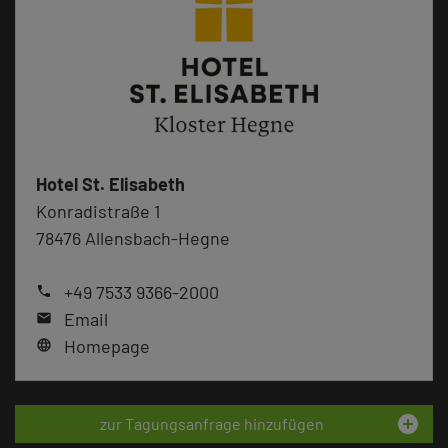
Hotel St. Elisabeth
Konradistraße 1
78476 Allensbach-Hegne
+49 7533 9366-2000
phone
Email
mail
Homepage
language
add_circle
zur Tagungsanfrage hinzufügen