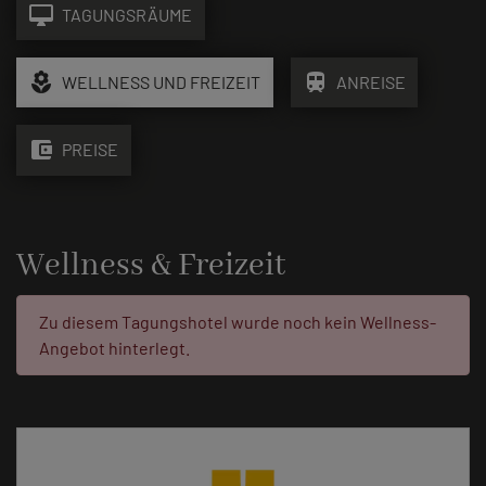
desktop_mac
TAGUNGSRÄUME
local_florist
train
WELLNESS UND FREIZEIT
ANREISE
account_balance_wallet
PREISE
Wellness & Freizeit
Fehler:
Zu diesem Tagungshotel wurde noch kein Wellness-
Angebot hinterlegt.