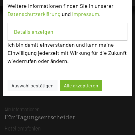
Weitere Informationen finden Sie in unserer
Datenschutzerklärung
und
Impressum
.
Details anzeigen
Die Idee
Über uns
Ich bin damit einverstanden und kann meine
Einwilligung jederzeit mit Wirkung für die Zukunft
Mission
wiederrufen oder ändern.
Kategorie
Team
Herausgeber & Autoren
Auswahl bestätigen
Alle akzeptieren
Partner
Alle Informationen
Für Tagungsentscheider
Hotel empfehlen