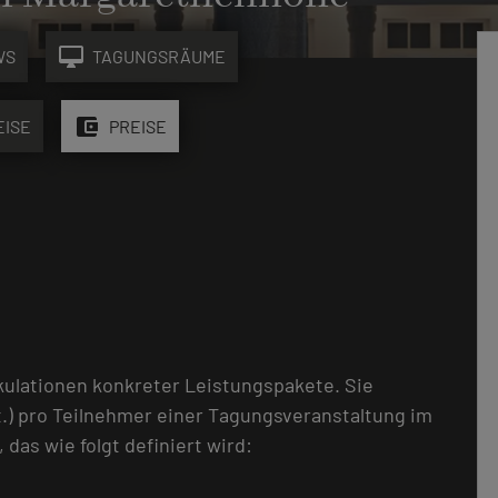
desktop_mac
WS
TAGUNGSRÄUME
account_balance_wallet
EISE
PREISE
kulationen konkreter Leistungspakete. Sie
.) pro Teilnehmer einer Tagungsveranstaltung im
as wie folgt definiert wird: