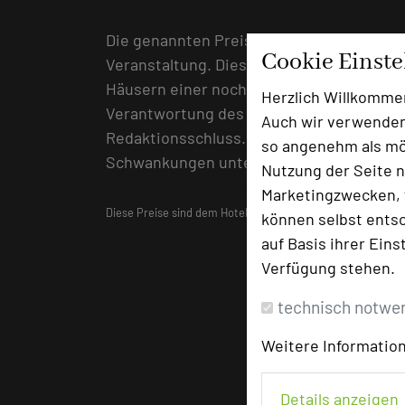
Die genannten Preise beinhalten die Kos
Cookie Einst
Veranstaltung. Diese wurden vor Redakti
Häusern einer nochmaligen Überprüfung u
Herzlich Willkomme
Verantwortung des jeweiligen Hotels ode
Auch wir verwenden
Redaktionsschluss. Es wird ausdrücklich 
so angenehm als mög
Schwankungen unterliegen können.
Nutzung der Seite n
Marketingzwecken, f
Diese Preise sind dem Hotelführer
"Die besten Tagungshot
können selbst entsc
auf Basis ihrer Eins
Verfügung stehen.
technisch notwe
Weitere Information
Details anzeigen