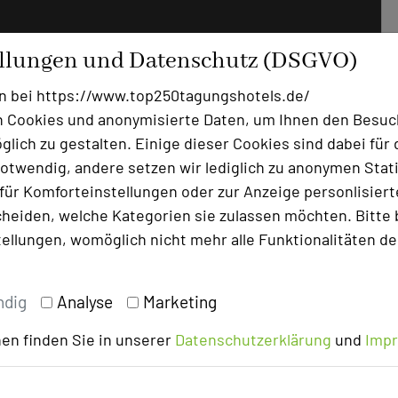
ten pro Teilnehmer während der beschriebenen
ellungen und Datenschutz (DSGVO)
onsschluss (15. März 2026) in Abstimmung mit den
nterzogen. Fehlerhafte Angaben fallen in die
n bei https://www.top250tagungshotels.de/
r resultieren aus Preiserhöhungen nach
 Cookies und anonymisierte Daten, um Ihnen den Besuc
darauf hingewiesen, dass Preise saisonalen
lich zu gestalten. Einige dieser Cookies sind dabei für 
otwendig, andere setzen wir lediglich zu anonymen Stati
ür Komforteinstellungen oder zur Anzeige personlisierter
els in Deutschland"
entnommen.
heiden, welche Kategorien sie zulassen möchten. Bitte 
tellungen, womöglich nicht mehr alle Funktionalitäten de
ndig
Analyse
Marketing
en finden Sie in unserer
Datenschutzerklärung
und
Imp