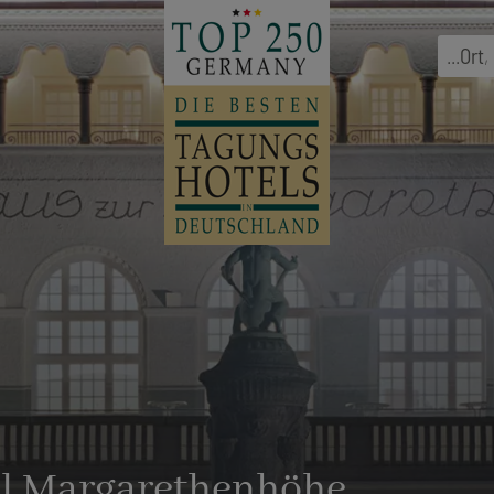
...
Ort
,
el Margarethenhöhe