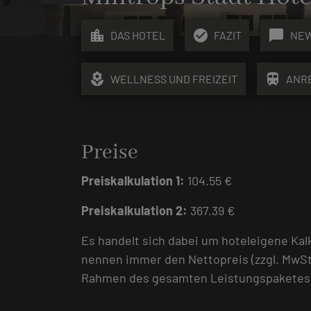
location_city
check_circle
chat_bubble
DAS HOTEL
FAZIT
NE
local_florist
train
WELLNESS UND FREIZEIT
ANR
Preise
Preiskalkulation 1:
104.55 €
Preiskalkulation 2:
367.39 €
Es handelt sich dabei um hoteleigene Kal
nennen immer den Nettopreis (zzgl. MwSt
Rahmen des gesamten Leistungspaketes, d