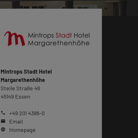
Mintrops Stadt Hotel
Margarethenhöhe
Steile Straße 46
45149 Essen
+49 201 4386-0
phone
Email
mail
Homepage
language