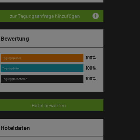
add_circle
zur Tagungsanfrage hinzufügen
Bewertung
Tagungsplaner
Tagungsleiter
Tagungsteilnehmer
Hotel bewerten
Hoteldaten