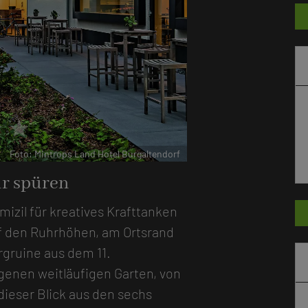
r
star
Foto: Mintrops Land Hotel Burgaltendorf
ur spüren
mizil für kreatives Krafttanken
f den Ruhrhöhen, am Ortsrand
gruine aus dem 11.
genen weitläufigen Garten, von
dieser Blick aus den sechs