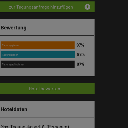
add_circle
zur Tagungsanfrage hinzufügen
Bewertung
Tagungsplaner
Tagungsleiter
Tagungsteilnehmer
Hotel bewerten
Hoteldaten
Max. Tagungskapazität (Personen)