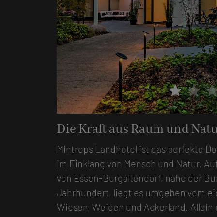
star
star
sta
tel Burgaltendorf
Die Kraft aus Raum und Nat
Mintrops Landhotel ist das perfekte Do
im Einklang von Mensch und Natur. Au
von Essen-Burgaltendorf, nahe der Bur
Jahrhundert, liegt es umgeben vom ei
Wiesen, Weiden und Ackerland. Allein 