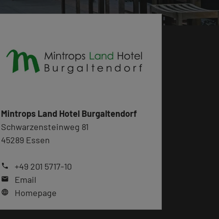
Mintrops Land Hotel Burgaltendorf
Schwarzensteinweg 81
45289 Essen
+49 201 5717-10
phone
Email
mail
Homepage
language