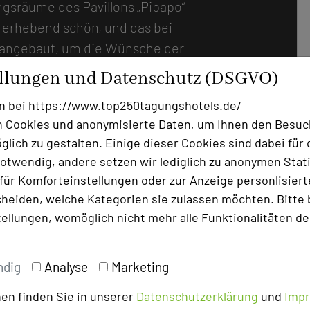
gsräume des Pavillons „Pipapo“
h erhebend schön, und das bei
 angebaut, um die Wünsche der
llen Räumen zu erfüllen, und
ellungen und Datenschutz (DSGVO)
endes Design aus dunklem
n bei https://www.top250tagungshotels.de/
tfaltet im Zusammenspiel mit
 Cookies und anonymisierte Daten, um Ihnen den Besuc
. Die Last des Alltags verfliegt
lich zu gestalten. Einige dieser Cookies sind dabei für 
 setzt sich im traumhaften
otwendig, andere setzen wir lediglich zu anonymen Stati
eiten ebenso möglich ist wie
ür Komforteinstellungen oder zur Anzeige personlisierter
 Finden neuer Ideen an den
heiden, welche Kategorien sie zulassen möchten. Bitte 
nspfades“. Neben dem
tellungen, womöglich nicht mehr alle Funktionalitäten de
icken, exklusiven
 ist die Gastronomie ein
ndig
Analyse
Marketing
Die hochgelobte, frische Küche
en finden Sie in unserer
Datenschutzerklärung
und
Imp
ndwirtschaft, deren Produkte