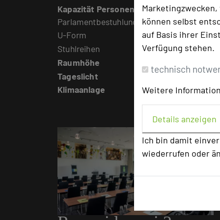
Marketingzwecken, f
Kapazität Personen
können selbst entsc
Parlamentbestuhlung
30
auf Basis ihrer Eins
U-Form
25
Verfügung stehen.
Stuhlreihen
45
Raumhöhe
2,5 m
technisch notwe
Tageslicht
ja
Klimaanlage
ja
Weitere Information
Details anzeigen
Ich bin damit einve
wiederrufen oder ä