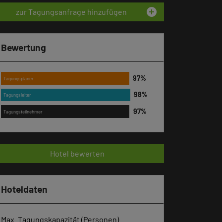
add_circle
zur Tagungsanfrage hinzufügen
Bewertung
Tagungsplaner
Tagungsleiter
Tagungsteilnehmer
Hotel bewerten
Hoteldaten
Max. Tagungskapazität (Personen)