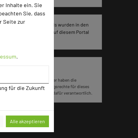
 Inhalte ein. Sie
beachten Sie, dass
r Seite zur
2290 Seiten dieses Hotels wurden in den
vergangenen 30 Tagen auf diesem Portal
aufgerufen.
ressum
.
Impressum zum Hotel
Für die Verwendung der Bilder haben die
jeweiligen Hotels die Nutzungsrechte für dieses
ung für die Zukunft
Portal eingeräumt und sind dafür verantwortlich.
Alle akzeptieren