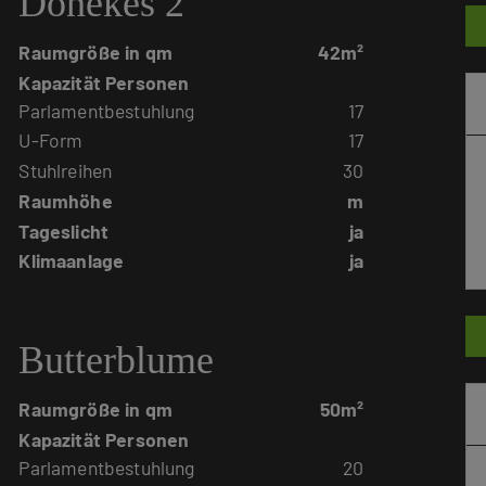
Dönekes 2
Raumgröße in qm
42m²
Kapazität Personen
Parlamentbestuhlung
17
U-Form
17
Stuhlreihen
30
Raumhöhe
m
Tageslicht
ja
Klimaanlage
ja
Butterblume
Raumgröße in qm
50m²
Kapazität Personen
Parlamentbestuhlung
20