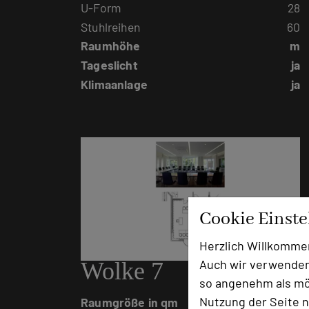
U-Form
28
Stuhlreihen
60
Raumhöhe
m
Tageslicht
ja
Klimaanlage
ja
Cookie Einst
Herzlich Willkomme
Auch wir verwenden
Wolke 7
so angenehm als mög
Nutzung der Seite n
Raumgröße in qm
70m²