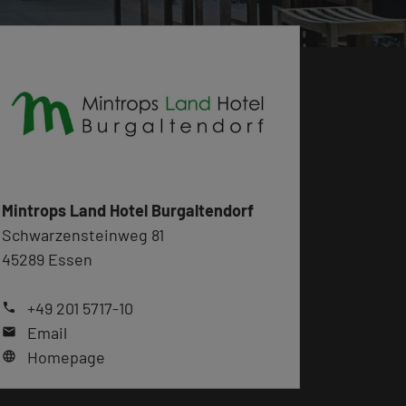
Mintrops Land Hotel Burgaltendorf
Schwarzensteinweg 81
45289 Essen
+49 201 5717-10
phone
Email
mail
Homepage
language