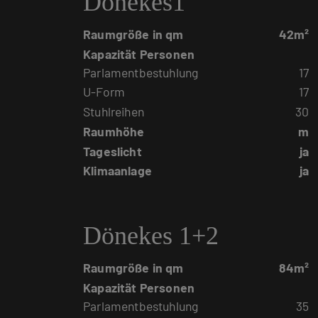
Dönekes1
Raumgröße in qm
42m²
Kapazität Personen
Parlamentbestuhlung
17
U-Form
17
Stuhlreihen
30
Raumhöhe
m
Tageslicht
ja
Klimaanlage
ja
Dönekes 1+2
Raumgröße in qm
84m²
Kapazität Personen
Parlamentbestuhlung
35