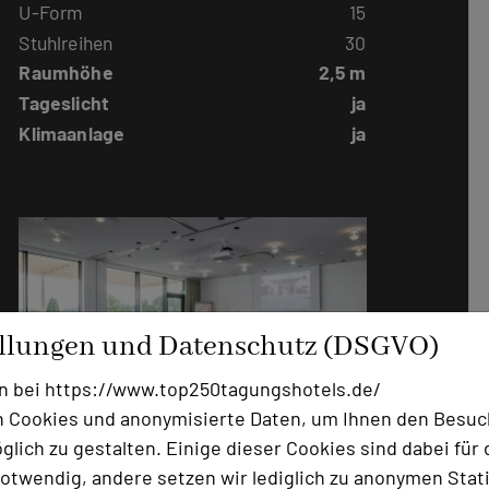
U-Form
15
Stuhlreihen
30
Raumhöhe
2,5 m
Tageslicht
ja
Klimaanlage
ja
ellungen und Datenschutz (DSGVO)
n bei https://www.top250tagungshotels.de/
 Cookies und anonymisierte Daten, um Ihnen den Besuc
Remmidemmi 1
lich zu gestalten. Einige dieser Cookies sind dabei für 
otwendig, andere setzen wir lediglich zu anonymen Stati
Raumgröße in qm
100m²