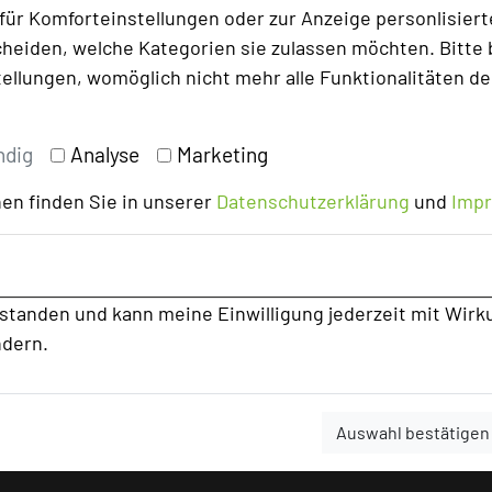
ür Komforteinstellungen oder zur Anzeige personlisierter
Kapazität Personen
heiden, welche Kategorien sie zulassen möchten. Bitte 
Parlamentbestuhlung
40
tellungen, womöglich nicht mehr alle Funktionalitäten de
U-Form
25
Stuhlreihen
80
Raumhöhe
m
ndig
Analyse
Marketing
Tageslicht
ja
Klimaanlage
ja
en finden Sie in unserer
Datenschutzerklärung
und
Imp
rstanden und kann meine Einwilligung jederzeit mit Wirk
ndern.
Auswahl bestätigen