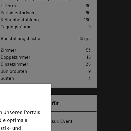
U-Form
60
Parlamentarisch
80
Reihenbestuhlung
160
Tagungsräume
9
Ausstellungsfläche
60 qm
Zimmer
53
Doppelzimmer
16
Einzelzimmer
25
Juniorsuiten
9
Suiten
3
Besonders geeignet für
h unseres Portals
die optimale
Seminar, Konferenz, Klausur, Event,
stik- und
Kreativprozesse