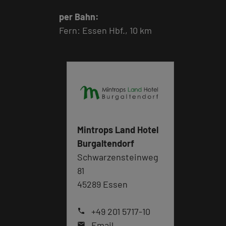
per Bahn:
Fern: Essen Hbf., 10 km
Mintrops Land Hotel
Burgaltendorf
Schwarzensteinweg
81
45289 Essen
+49 201 5717-10
phone
Email
mail