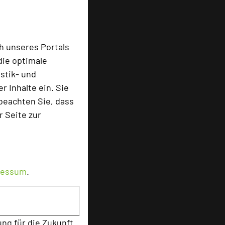
h unseres Portals
die optimale
stik- und
 Inhalte ein. Sie
beachten Sie, dass
r Seite zur
ressum
.
ung für die Zukunft