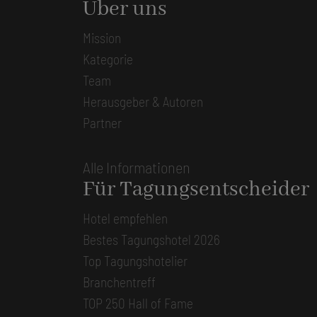
Über uns
Mission
Kategorie
Team
Herausgeber & Autoren
Partner
Alle Informationen
Für Tagungsentscheider
Hotel empfehlen
Bestes Tagungshotel 2026
Top Tagungshotelier
Branchentreff
TOP 250 Hall of Fame