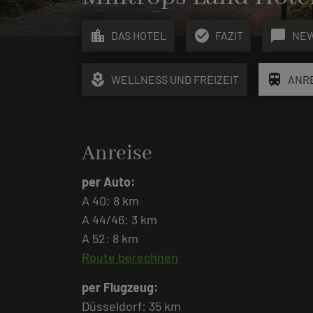
location_city
check_circle
chat_bubble
DAS HOTEL
FAZIT
NE
local_florist
train
WELLNESS UND FREIZEIT
ANR
Anreise
per Auto:
A 40: 8 km
A 44/46: 3 km
A 52: 8 km
Route berechnen
per Flugzeug:
Düsseldorf: 35 km