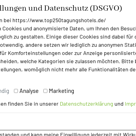
ellungen und Datenschutz (DSGVO)
n bei https://www.top250tagungshotels.de/
 Cookies und anonymisierte Daten, um Ihnen den Besuc
lich zu gestalten. Einige dieser Cookies sind dabei für 
otwendig, andere setzen wir lediglich zu anonymen Stati
ür Komforteinstellungen oder zur Anzeige personlisierter
heiden, welche Kategorien sie zulassen möchten. Bitte 
tellungen, womöglich nicht mehr alle Funktionalitäten de
ndig
Analyse
Marketing
en finden Sie in unserer
Datenschutzerklärung
und
Imp
rstanden und kann meine Einwilligung jederzeit mit Wirk