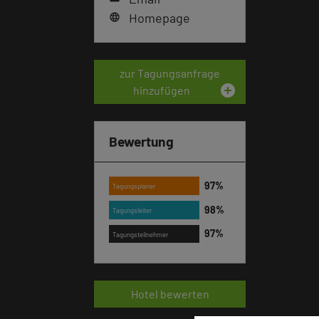
Homepage
language
zur Tagungsanfrage
add_circle
hinzufügen
Bewertung
Tagungsplaner
Tagungsleiter
Tagungsteilnehmer
Hotel bewerten