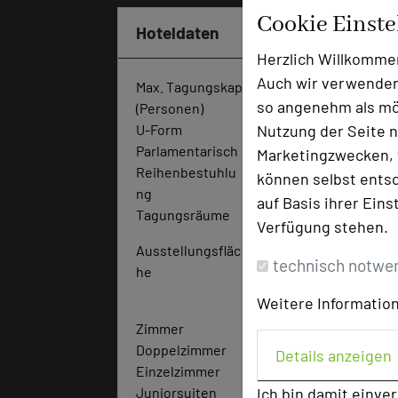
Cookie Einst
Hoteldaten
Herzlich Willkomme
Auch wir verwenden
Max. Tagungskapazität
so angenehm als mög
(Personen)
Nutzung der Seite n
U-Form
60
Parlamentarisch
80
Marketingzwecken, f
Reihenbestuhlu
16
können selbst entsc
ng
0
auf Basis ihrer Eins
Tagungsräume
9
Verfügung stehen.
Ausstellungsfläc
60
technisch notwe
he
q
m
Weitere Information
Zimmer
53
Doppelzimmer
16
Details anzeigen
Einzelzimmer
25
Ich bin damit einve
Juniorsuiten
9