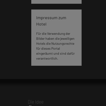
Impressum zum
Hotel
Für die Verwendung der
Bilder haben die jeweiligen
Hotels die Nutzungsrechte
für dieses Portal
eingeräumt und sind dafür
verantwortlich.
Die Idee