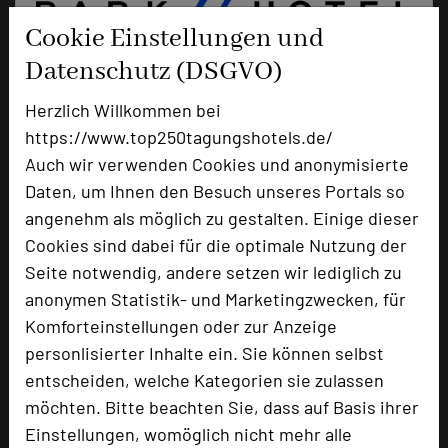
Cookie Einstellungen und
Datenschutz (DSGVO)
Herzlich Willkommen bei
Parkhotel Stuttgart Messe-Airport
https://www.top250tagungshotels.de/
Filderbahnstraße 2
Auch wir verwenden Cookies und anonymisierte
70771 Leinfelden-Echterdingen
Daten, um Ihnen den Besuch unseres Portals so
angenehm als möglich zu gestalten. Einige dieser
+49 711 63344-0
phone
Cookies sind dabei für die optimale Nutzung der
Email
mail
Seite notwendig, andere setzen wir lediglich zu
Homepage
language
anonymen Statistik- und Marketingzwecken, für
Komforteinstellungen oder zur Anzeige
personlisierter Inhalte ein. Sie können selbst
add_circle
zur Tagungsanfrage hinzufügen
entscheiden, welche Kategorien sie zulassen
möchten. Bitte beachten Sie, dass auf Basis ihrer
Einstellungen, womöglich nicht mehr alle
Bewertung