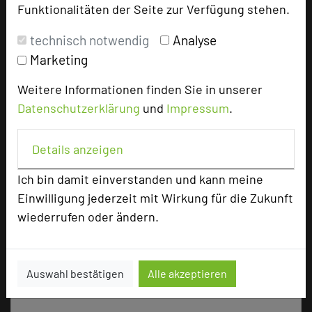
Funktionalitäten der Seite zur Verfügung stehen.
technisch notwendig
Analyse
Tagungsplaner
Marketing
Tagungsteilnehmer
Weitere Informationen finden Sie in unserer
Datenschutzerklärung
und
Impressum
.
Hotel bewerten
Details anzeigen
Hoteldaten
Ich bin damit einverstanden und kann meine
Einwilligung jederzeit mit Wirkung für die Zukunft
wiederrufen oder ändern.
Max. Tagungskapazität (Personen)
U-Form
66
Parlamentarisch
150
Reihenbestuhlung
256
Auswahl bestätigen
Alle akzeptieren
Tagungsräume
19