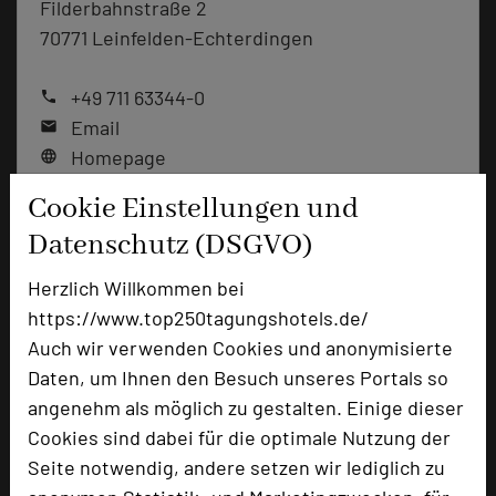
Filderbahnstraße 2
70771 Leinfelden-Echterdingen
+49 711 63344-0
phone
Email
mail
Homepage
language
Cookie Einstellungen und
Datenschutz (DSGVO)
add_circle
zur Tagungsanfrage hinzufügen
Herzlich Willkommen bei
https://www.top250tagungshotels.de/
Bewertung
Auch wir verwenden Cookies und anonymisierte
Daten, um Ihnen den Besuch unseres Portals so
Tagungsplaner
angenehm als möglich zu gestalten. Einige dieser
Cookies sind dabei für die optimale Nutzung der
Tagungsteilnehmer
Seite notwendig, andere setzen wir lediglich zu