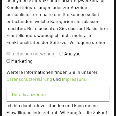
anonymen Statistik- und Marketingzwecken, für
Komforteinstellungen oder zur Anzeige
Hotel bewerten
personlisierter Inhalte ein. Sie können selbst
entscheiden, welche Kategorien sie zulassen
Hoteldaten
möchten. Bitte beachten Sie, dass auf Basis ihrer
Einstellungen, womöglich nicht mehr alle
Funktionalitäten der Seite zur Verfügung stehen.
Max. Tagungskapazität (Personen)
U-Form
66
technisch notwendig
Analyse
Parlamentarisch
150
Marketing
Reihenbestuhlung
256
Tagungsräume
19
Weitere Informationen finden Sie in unserer
Datenschutzerklärung
und
Impressum
.
Ausstellungsfläche
91 qm
Zimmer
220
Details anzeigen
Doppelzimmer
84
Einzelzimmer
110
Ich bin damit einverstanden und kann meine
Suiten
2
Einwilligung jederzeit mit Wirkung für die Zukunft
Juniorsuiten
8