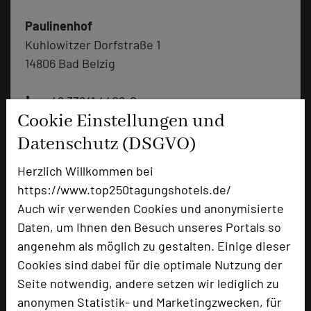
Paulinenhof
Kuhlowitzer Dorfstraße 1
14806 Bad Belzig
+49 33841 4408-0
phone
Cookie Einstellungen und
Email
mail
Homepage
language
Datenschutz (DSGVO)
Herzlich Willkommen bei
https://www.top250tagungshotels.de/
add_circle
zur Tagungsanfrage hinzufügen
Auch wir verwenden Cookies und anonymisierte
Daten, um Ihnen den Besuch unseres Portals so
Bewertung
angenehm als möglich zu gestalten. Einige dieser
Cookies sind dabei für die optimale Nutzung der
Seite notwendig, andere setzen wir lediglich zu
Tagungsplaner
anonymen Statistik- und Marketingzwecken, für
Tagungsleiter