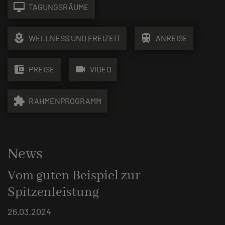
desktop_mac
TAGUNGSRÄUME
local_florist
train
WELLNESS UND FREIZEIT
ANREISE
account_balance_wallet
videocam
PREISE
VIDEO
extension
RAHMENPROGRAMM
News
Vom guten Beispiel zur
Spitzenleistung
26.03.2024