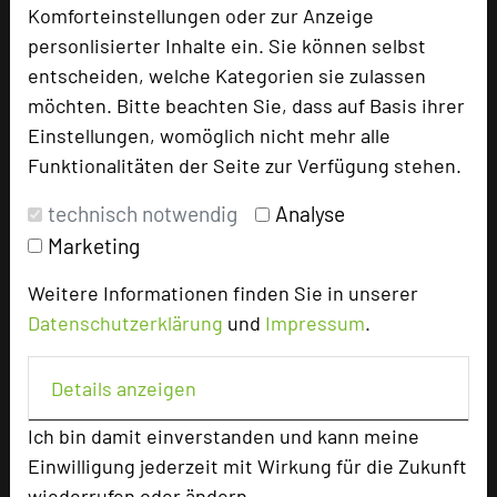
Komforteinstellungen oder zur Anzeige
Tagungsteilnehmer
personlisierter Inhalte ein. Sie können selbst
entscheiden, welche Kategorien sie zulassen
möchten. Bitte beachten Sie, dass auf Basis ihrer
Hotel bewerten
Einstellungen, womöglich nicht mehr alle
Funktionalitäten der Seite zur Verfügung stehen.
Hoteldaten
technisch notwendig
Analyse
Marketing
Max. Tagungskapazität (Personen)
Weitere Informationen finden Sie in unserer
U-Form
45
Datenschutzerklärung
und
Impressum
.
Parlamentarisch
80
Reihenbestuhlung
180
Tagungsräume
7
Details anzeigen
Zimmer
40
Ich bin damit einverstanden und kann meine
Doppelzimmer
27
Einwilligung jederzeit mit Wirkung für die Zukunft
Einzelzimmer
13
wiederrufen oder ändern.