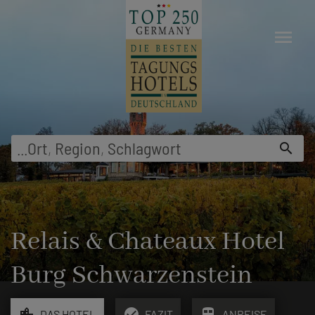
menu
...
Ort
,
Region
,
Schlagwort
search
Relais & Chateaux Hotel
Burg Schwarzenstein
location_city
check_circle
train
DAS HOTEL
FAZIT
ANREISE