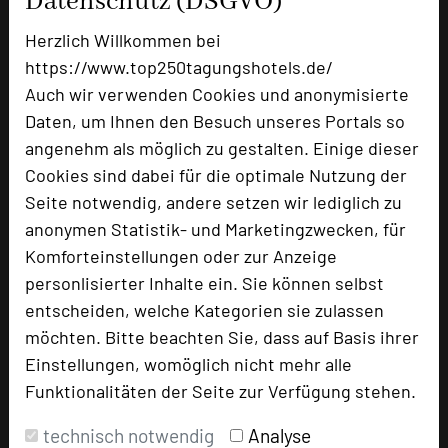
Datenschutz (DSGVO)
Herzlich Willkommen bei
Relais & Chateaux Hotel Burg Schwarzenstein
https://www.top250tagungshotels.de/
Rosengasse 32
Auch wir verwenden Cookies und anonymisierte
65366 Geisenheim-Johannisberg
Daten, um Ihnen den Besuch unseres Portals so
angenehm als möglich zu gestalten. Einige dieser
+49 6722 9950-0
phone
Cookies sind dabei für die optimale Nutzung der
Email
mail
Seite notwendig, andere setzen wir lediglich zu
Homepage
language
anonymen Statistik- und Marketingzwecken, für
Komforteinstellungen oder zur Anzeige
add_circle
zur Tagungsanfrage hinzufügen
personlisierter Inhalte ein. Sie können selbst
entscheiden, welche Kategorien sie zulassen
möchten. Bitte beachten Sie, dass auf Basis ihrer
Bewertung
Einstellungen, womöglich nicht mehr alle
Funktionalitäten der Seite zur Verfügung stehen.
technisch notwendig
Analyse
Tagungsteilnehmer