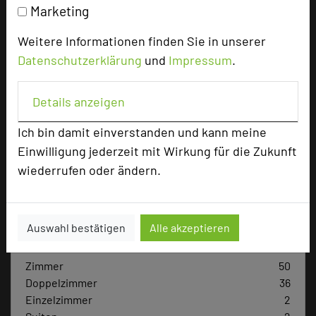
Marketing
Weitere Informationen finden Sie in unserer
Hotel bewerten
Datenschutzerklärung
und
Impressum
.
Hoteldaten
Details anzeigen
Ich bin damit einverstanden und kann meine
Max. Tagungskapazität (Personen)
Einwilligung jederzeit mit Wirkung für die Zukunft
U-Form
80
wiederrufen oder ändern.
Parlamentarisch
200
Reihenbestuhlung
250
Tagungsräume
6
Auswahl bestätigen
Alle akzeptieren
Ausstellungsfläche
200 qm
Zimmer
50
Doppelzimmer
36
Einzelzimmer
2