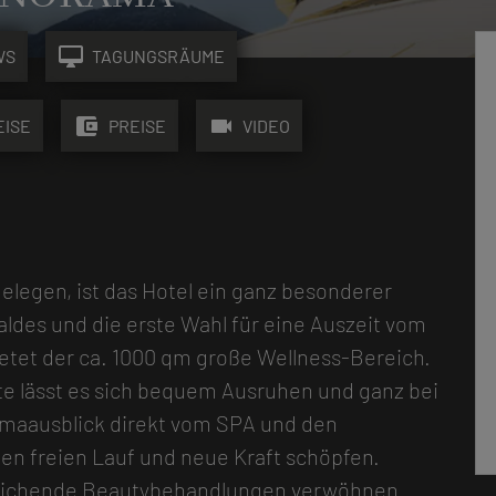
desktop_mac
WS
TAGUNGSRÄUME
account_balance_wallet
videocam
EISE
PREISE
VIDEO
legen, ist das Hotel ein ganz besonderer
ldes und die erste Wahl für eine Auszeit vom
ietet der ca. 1000 qm große Wellness-Bereich.
e lässt es sich bequem Ausruhen und ganz bei
amaausblick direkt vom SPA und den
en freien Lauf und neue Kraft schöpfen.
eichende Beautybehandlungen verwöhnen