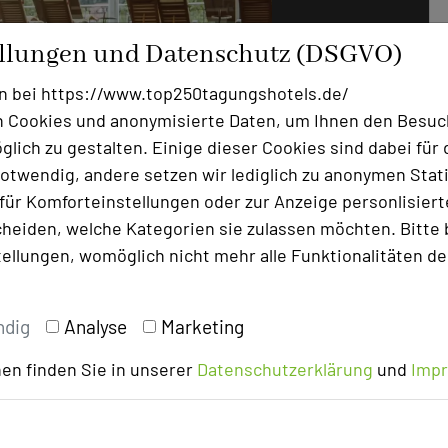
ellungen und Datenschutz (DSGVO)
n bei https://www.top250tagungshotels.de/
 Cookies und anonymisierte Daten, um Ihnen den Besuc
lich zu gestalten. Einige dieser Cookies sind dabei für 
otwendig, andere setzen wir lediglich zu anonymen Stati
ür Komforteinstellungen oder zur Anzeige personlisierter
star
heiden, welche Kategorien sie zulassen möchten. Bitte 
tellungen, womöglich nicht mehr alle Funktionalitäten de
Foto: SCHWARZWALD PANORAMA
ndig
Analyse
Marketing
en finden Sie in unserer
Datenschutzerklärung
und
Imp