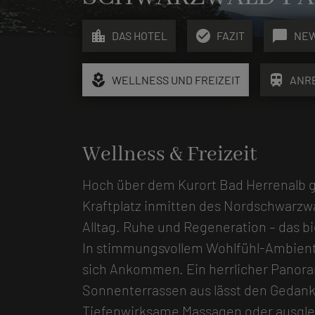
location_city
check_circle
chat_bubble
DAS HOTEL
FAZIT
NE
local_florist
train
WELLNESS UND FREIZEIT
ANR
Wellness & Freizeit
Hoch über dem Kurort Bad Herrenalb ge
Kraftplatz inmitten des Nordschwarzwa
Alltag. Ruhe und Regeneration – das b
In stimmungsvollem Wohlfühl-Ambient
sich Ankommen. Ein herrlicher Panor
Sonnenterrassen aus lässt den Gedank
Tiefenwirksame Massagen oder ausgl