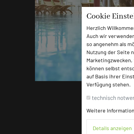
Cookie Einst
Herzlich Willkomme
Auch wir verwenden
so angenehm als mög
Nutzung der Seite n
Marketingzwecken, f
star
star
können selbst entsc
auf Basis ihrer Eins
Foto: SCHWARZWALD PANORAMA
Verfügung stehen.
technisch notwe
Weitere Information
Details anzeigen