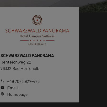
SCHWARZWALD PANORAMA
Rehteichweg 22
76332 Bad Herrenalb
+49 7083 927-483
phone
Email
mail
Homepage
language