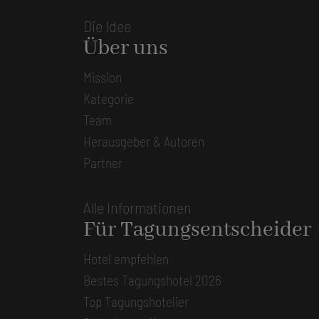
Die Idee
Über uns
Mission
Kategorie
Team
Herausgeber & Autoren
Partner
Alle Informationen
Für Tagungsentscheider
Hotel empfehlen
Bestes Tagungshotel 2026
Top Tagungshotelier