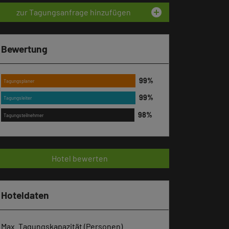
add_circle
zur Tagungsanfrage hinzufügen
Bewertung
Tagungsplaner
Tagungsleiter
Tagungsteilnehmer
Hotel bewerten
Hoteldaten
Max. Tagungskapazität (Personen)