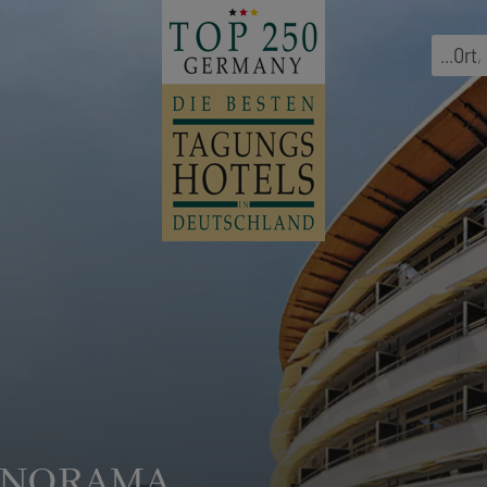
...
Ort
,
ANORAMA